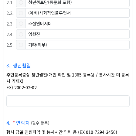
2
.
1
.
청년챔프단(동문회 포함)
2
.
2
.
(예비)사회적인플루언서
2
.
3
.
소셜앰버서더
2
.
4
.
임원진
2
.
5
.
기타(외부)
3
.
생년월일
주민등록증상 생년월일(개인 확인 및 1365 등록용 / 봉사시간 미 등록
시 기재X)

EX) 2002-02-02
4
.
*
연락처
(
필수 항목
)
행사 당일 인원파악 및 봉사시간 입력 용 (EX 010-7294-3450)