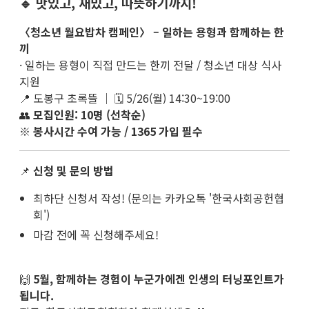
🔹 맛있고, 재밌고, 따뜻하기까지!
〈청소년 월요밥차 캠페인〉 – 일하는 용형과 함께하는 한
끼
· 일하는 용형이 직접 만드는 한끼 전달 / 청소년 대상 식사
지원
📍 도봉구 초록뜰 ｜ 🗓 5/26(월) 14:30~19:00
👥
모집인원: 10명 (선착순)
※
봉사시간 수여 가능 / 1365 가입 필수
📌
신청 및 문의 방법
최하단 신청서 작성! (문의는 카카오톡 '한국사회공헌협
회')
마감 전에 꼭 신청해주세요!
🙌
5월, 함께하는 경험이 누군가에겐 인생의 터닝포인트가
됩니다.