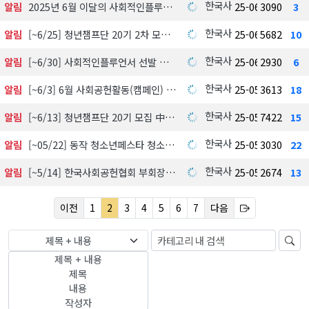
한국사회공헌협회
알림
2025년 6월 이달의 사회적인플루언서 선정
25-06-18
3090
3
한국사회공헌협회
알림
[~6/25] 청년챔프단 20기 2차 모집 中
25-06-15
5682
10
한국사회공헌협회
알림
[~6/30] 사회적인플루언서 선발 모집
25-06-11
2930
6
한국사회공헌협회
알림
[~6/3] 6월 사회공헌활동(캠페인) 신청 접수中
25-05-29
3613
18
한국사회공헌협회
알림
[~6/13] 청년챔프단 20기 모집 中
25-05-25
7422
15
한국사회공헌협회
알림
[~05/22] 동작 청소년페스타 청소년의날 행사
25-05-20
3030
22
한국사회공헌협회
알림
[~5/14] 한국사회공헌협회 부회장 후보자 접수 공고
25-05-12
2674
13
이전
1
2
3
4
5
6
7
다음
제목 + 내용
제목 + 내용
제목
내용
작성자