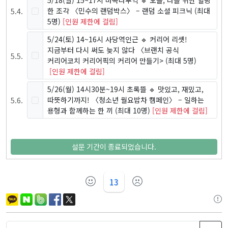
5/18(일) 15~17시 마곡나루역 🔹 오늘, 나를 위한 힐링
5
.
4
.
한 조각 〈민수의 랜덤박스〉 – 랜덤 소셜 피크닉
(최대
5명)
[인원 제한에 걸림]
5/24(토) 14~16시 사당역인근 🔹 커리어 리셋!
지금부터 다시 써도 늦지 않다 〈브랜치 공식
5
.
5
.
커리어코치 커리어픽의 커리어 만들기>
(최대 5명)
[인원 제한에 걸림]
5/26(월) 14시30분~19시 초록뜰 🔹 맛있고, 재밌고,
5
.
6
.
따뜻하기까지! 〈청소년 월요밥차 캠페인〉 – 일하는
용형과 함께하는 한 끼
(최대 10명)
[인원 제한에 걸림]
설문 기간이 종료되었습니다.
13