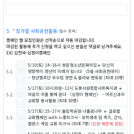
5
.
*
참가할 사회공헌활동
(
필수 항목
)
캠페인 별 모집인원은 선착순으로 자동 마감됩니다.

마감된 활동에 추가 신청을 하고 싶으신 분들은 댓글로 남겨주세요.

EX) 김한국-심청이캠페인
5/10(토) 14~16시 쌍문청소년문화의집🔹 당신의
5
.
1
.
영향력이 청년의 미래가 됩니다 〈5월 사회공헌데이〉
– 청년챔프단 우수팀 경연 & 콜라보 멘토링
(최대 10명)
5/17(토) 10시30분~12시 도봉서원종합사회복지관 🔹
5
.
2
.
마음의 귀를 통해 듣다 〈심청이 캠페인〉 – 어르신과의
교류형 봉사활동
(최대 30명)
5/17(토) 15~17시 올림픽공원 나홀로나무 🔹 글로벌
5
.
3
.
교류캠페인 with 느좋피크닉 · 유학생과 밈 퀴즈, 간식,
밸런스 게임 교류 피크닉
(최대 7명)
[인원 제한에 걸림]