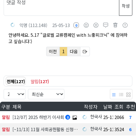
작성
익명 (112.148)
25-05-13
0
안녕하세요. 5.17 "글로벌 교류캠페인 with 느좋피크닉" 에 참여하
고 싶습니다:)
이전
1
다음
전체
(
127
)
알림
(
127
)
구분
제목
작성자
날짜
조회
추천
한국사회공헌협회
알림
[12/07] 2025 하반기 이사회
25-11-18
2066
7
0
한국사회공헌협회
알림
[~11/13] 11월 사회공헌활동 신청하기
25-11-01
3524
6