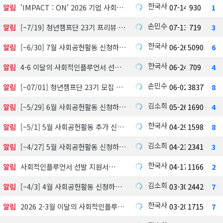
한국사회공헌협회
알림
'IMPACT : ON' 2026 기업 사회공헌 실천사례 발굴 지원사업 참여기업 모집
07-14
930
1
손민수
알림
[~7/19] 청년챔프단 23기 프리뷰 신청하기
07-13
719
3
한국사회공헌협회
알림
[~6/30] 7월 사회공헌활동 신청하기
06-26
5090
6
한국사회공헌협회
알림
4-6 이달의 사회적인플루언서 선정 발표
06-24
709
4
손민수
알림
[~07/01] 청년챔프단 23기 모집 中
06-02
3837
8
김소희
알림
[~5/29] 6월 사회공헌활동 신청하기
05-26
1690
4
한국사회공헌협회
알림
[~5/1] 5월 사회공헌활동 추가 신청하기
04-29
1598
8
김소희
알림
[~4/27] 5월 사회공헌활동 신청하기
04-23
2341
3
한국사회공헌협회
알림
사회적인플루언서 선발 지원서
04-17
1166
2
김소희
알림
[~4/3] 4월 사회공헌활동 신청하기
03-30
2442
7
한국사회공헌협회
알림
2026 2-3월 이달의 사회적인플루언서 선정 발표
03-20
1715
7