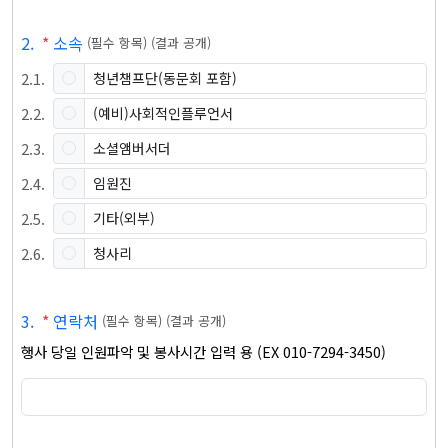
2
.
*
소속
(
필수 항목
)
(
결과 공개
)
2
.
1
.
청년챔프단(동문회 포함)
2
.
2
.
(예비)사회적인플루언서
2
.
3
.
소셜앰버서더
2
.
4
.
임원진
2
.
5
.
기타(외부)
2
.
6
.
청사리
3
.
*
연락처
(
필수 항목
)
(
결과 공개
)
행사 당일 인원파악 및 봉사시간 입력 용 (EX 010-7294-3450)