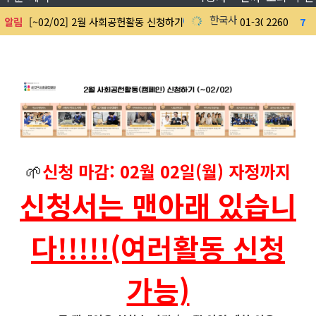
한국사회공헌협회
알림
[~02/02] 2월 사회공헌활동 신청하기
01-30
2260
7
3
🌱
신청 마감: 02월 02일(월) 자정까지
신청서는 맨아래 있습니
다!!!!!(여러활동 신청
가능)