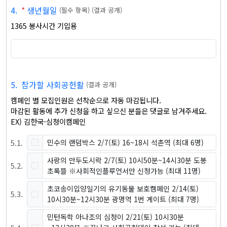
4
.
*
생년월일
(
필수 항목
)
(
결과 공개
)
1365 봉사시간 기입용
5
.
참가할 사회공헌활
(
결과 공개
)
캠페인 별 모집인원은 선착순으로 자동 마감됩니다.

마감된 활동에 추가 신청을 하고 싶으신 분들은 댓글로 남겨주세요.

EX) 김한국-심청이캠페인
5
.
1
.
민수의 랜덤박스 2/7(토) 16~18시 석촌역
(최대 6명)
사랑의 만두도시락 2/7(토) 10시50분~14시30분 도봉
5
.
2
.
초록뜰 ※사회적인플루언서만 신청가능
(최대 11명)
초코송이입양일기의 유기동물 보호캠페인 2/14(토)
5
.
3
.
10시30분~12시30분 광명역 1번 게이트
(최대 7명)
민턴독학 아나조의 심청이 2/21(토) 10시30분