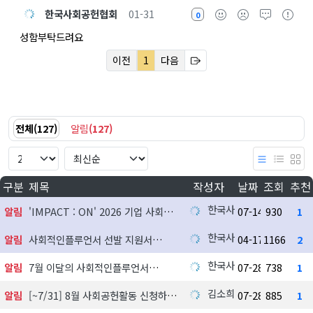
한국사회공헌협회
01-31
0
성함부탁드려요
이전
1
다음
전체
(
127
)
알림
(
127
)
구분
제목
작성자
날짜
조회
추천
한국사회공헌협회
알림
'IMPACT : ON' 2026 기업 사회공헌 실천사례 발굴 지원사업 참여기업 모집
07-14
930
1
한국사회공헌협회
알림
사회적인플루언서 선발 지원서
04-17
1166
2
한국사회공헌협회
알림
7월 이달의 사회적인플루언서
07-28
738
1
김소희
알림
[~7/31] 8월 사회공헌활동 신청하기
07-28
885
1