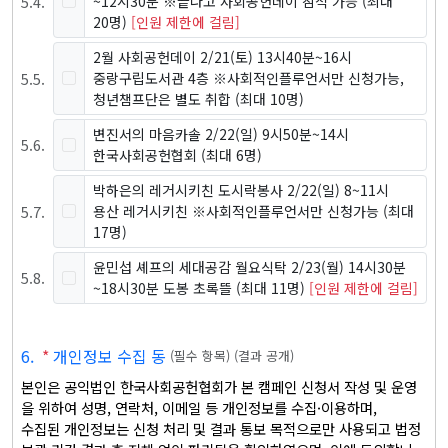
5
.
4
.
~12시30분 ※끝나고 사회공헌데이 참석 가능
(최대
20명)
[인원 제한에 걸림]
2월 사회공헌데이 2/21(토) 13시40분~16시
5
.
5
.
중랑구립도서관 4층 ※사회적인플루언서만 신청가능,
청년챔프단은 별도 취합
(최대 10명)
변진서의 마음카솔 2/22(일) 9시50분~14시
5
.
6
.
한국사회공헌협회
(최대 6명)
박하은의 레거시키친 도시락봉사 2/22(일) 8~11시
5
.
7
.
용산 레거시키친 ※사회적인플루언서만 신청가능
(최대
17명)
윤민섭 셰프의 세대공감 월요식탁 2/23(월) 14시30분
5
.
8
.
~18시30분 도봉 초록뜰
(최대 11명)
[인원 제한에 걸림]
6
.
*
개인정보 수집 동
(
필수 항목
)
(
결과 공개
)
본인은 공익법인 한국사회공헌협회가 본 캠페인 신청서 작성 및 운영
을 위하여 성명, 연락처, 이메일 등 개인정보를 수집·이용하며, 

수집된 개인정보는 신청 처리 및 결과 통보 목적으로만 사용되고 법정 