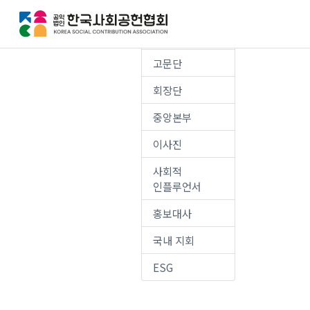
글로벌 지회
고문단
회장단
중앙본부
이사진
사회적
인플루언서
홍보대사
국내 지회
ESG