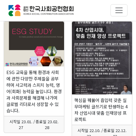
제 3기 ESG 클래스
제 1기 글쓰기 클래스
ESG 교육을 통해 환경과 사회
에 관한 다양한 주제들을 공부
하며 사고력과 스피치 능력, 영
어(회화) 능력을 높입니다. 환경
과 사회문제를 해결해 나가며
핵심을 꿰뚫어 흡입력 갖춘 실
글로벌 리더로서 성장할 수 있
무마케팅 글쓰기로 탄생하는 4
습니다.
차 산업시대 맞춤 인재양성 프
로젝트
시작일
23.01.
/
종료일
23.02.
27
28
시작일
22.10.
/
종료일
22.12.