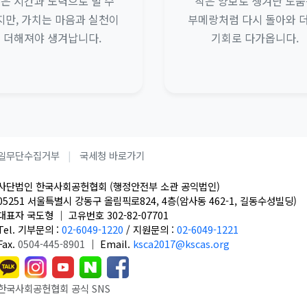
은 시간과 노력으로 벌 수
작은 양보로 생겨난 도움
지만, 가치는 마음과 실천이
부메랑처럼 다시 돌아와 더
더해져야 생겨납니다.
기회로 다가옵니다.
일무단수집거부
국세청 바로가기
사단법인 한국사회공헌협회 (행정안전부 소관 공익법인)
05251 서울특별시 강동구 올림픽로824, 4층(암사동 462-1, 길동수성빌딩)
대표자 국도형
｜
고유번호 302-82-07701
Tel. 기부문의 :
02-6049-1220
/
지원문의 :
02-6049-1221
Fax.
0504-445-8901
｜
Email.
ksca2017@kscas.org
한국사회공헌협회 공식 SNS