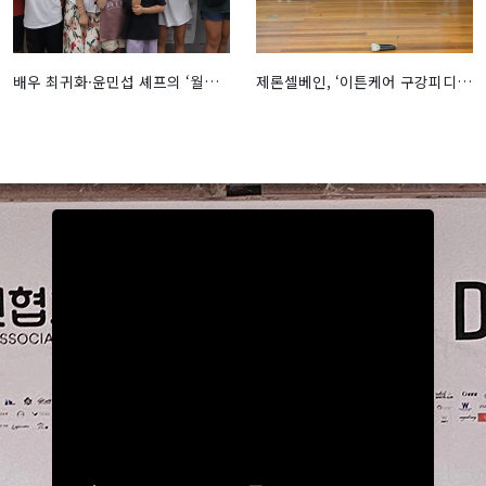
배우 최귀화·윤민섭 셰프의 ‘월요식탁’ 성황리 마쳐… 솔선수범 진정성 빛났다 - 퍼블릭뉴스통신(Public news-network for TTL)
제론셀베인, ‘이튼케어 구강피디알엔’ 후원으로 어르신 구강 건강증진 및 사회공헌활동 박차 - 퍼블릭뉴스통신(Public news-network for TTL)