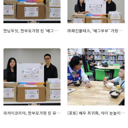
한닙두잇, 한부모가정 된 ‘배그부부’에 영양 간식 ‘한닙두잇 치즈 김과자’ 후원
㈜화진몰테크, ‘배그부부’ 가정에 ‘네스틱 유아용 식기’ 후원… “어린 두 자녀의 건강한 식생활 응원”
라카이코리아, 한부모가정 된 유튜버 '배그부부' 의류 후원 - 핸드메이커(handmaker)
[포토] 배우 최귀화, 아이 눈높이에 시선 맞춘 ‘온기 가득한 한 끼’ - 퍼블릭뉴스통신(Public news-network for TTL)