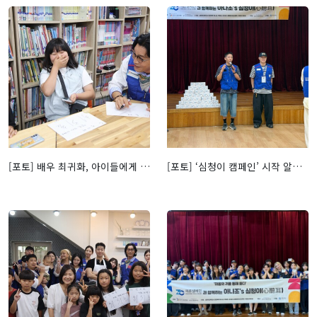
[포토] 배우 최귀화, 아이들에게 선물한 웃음… ‘월요식탁’ 사인회 현장 - 퍼블릭뉴스통신(Public news-network for TTL)
[포토] ‘심청이 캠페인’ 시작 알리는 진조크루 베로와 옥토퍼스 - 퍼블릭뉴스통신(Public news-network for TTL)