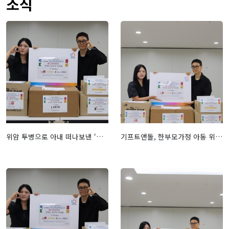
소식
위암 투병으로 아내 떠나보낸 ‘배그부부’에 4개 사회공헌인증기업 맞춤 물품 지원 - 퍼블릭뉴스통신(Public news-network for TTL)
기프트앤돌, 한부모가정 아동 위해 봉제인형 후원