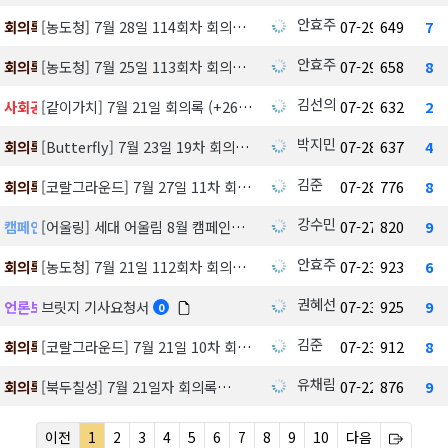
안효주
회의록
[농도청] 7월 28일 114회차 회의록
07-29
649
7
안효주
회의록
[농도청] 7월 25일 113회차 회의록
07-29
658
8
김선의
사회공헌데이
[같이가치] 7월 21일 회의록 (+26일 추가회의)
07-29
632
2
박지민
회의록
[Butterfly] 7월 23일 19차 회의록
07-28
637
4
김준
회의록
[코랄그라운드] 7월 27일 11차 회의록
07-28
776
8
강수민
캠페인 요청서
[어울링] 세대 어울림 8월 캠페인화 요청
07-27
820
9
안효주
회의록
[농도청] 7월 21일 112회차 회의록
07-23
923
6
권혜선
언론보도/서포터즈
브릿지 기사요청서
07-23
925
9
0
김준
회의록
[코랄그라운드] 7월 21일 10차 회의록
07-23
912
8
유채림
회의록
[북두칠성] 7월 21일자 회의록
07-22
876
9
이전
1
2
3
4
5
6
7
8
9
10
다음