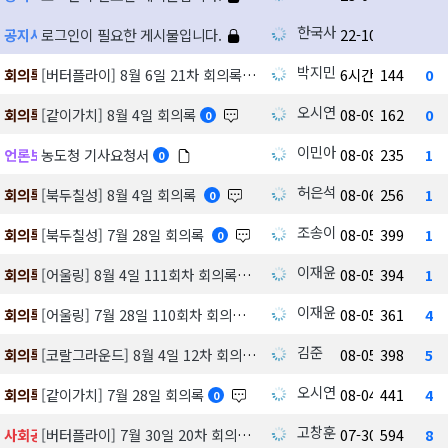
한국사회공헌협회
공지사항
로그인이 필요한 게시물입니다.
22-10-28
박지민
회의록
[버터플라이] 8월 6일 21차 회의록
6시간 전
144
0
오시연
회의록
[같이가치] 8월 4일 회의록
08-09
162
0
0
이민아
언론보도/서포터즈
농도청 기사요청서
08-08
235
1
0
허은석
회의록
[북두칠성] 8월 4일 회의록
08-06
256
1
0
조송이
회의록
[북두칠성] 7월 28일 회의록
08-05
399
1
0
이재윤
회의록
[어울링] 8월 4일 111회차 회의록
08-05
394
1
이재윤
회의록
[어울링] 7월 28일 110회차 회의록
08-05
361
4
김준
회의록
[코랄그라운드] 8월 4일 12차 회의록
08-05
398
5
오시연
회의록
[같이가치] 7월 28일 회의록
08-04
441
4
0
고창훈
사회공헌데이
[버터플라이] 7월 30일 20차 회의록
07-30
594
8