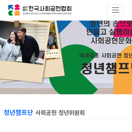
청년챔프단
사회공헌 청년위원회