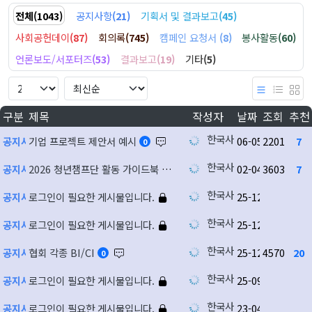
전체
(
1043
)
공지사항
(
21
)
기획서 및 결과보고
(
45
)
사회공헌데이
(
87
)
회의록
(
745
)
캠페인 요청서
(
8
)
봉사활동
(
60
)
언론보도/서포터즈
(
53
)
결과보고
(
19
)
기타
(
5
)
구분
제목
작성자
날짜
조회
추천
한국사회공헌협회
공지사항
기업 프로젝트 제안서 예시
06-05
2201
7
0
한국사회공헌협회
공지사항
2026 청년챔프단 활동 가이드북 및 규율
02-04
3603
7
한국사회공헌협회
공지사항
로그인이 필요한 게시물입니다.
25-12-08
한국사회공헌협회
공지사항
로그인이 필요한 게시물입니다.
25-12-08
한국사회공헌협회
공지사항
협회 각종 BI/CI
25-12-04
4570
20
0
한국사회공헌협회
공지사항
로그인이 필요한 게시물입니다.
25-09-04
한국사회공헌협회
공지사항
로그인이 필요한 게시물입니다.
23-04-17