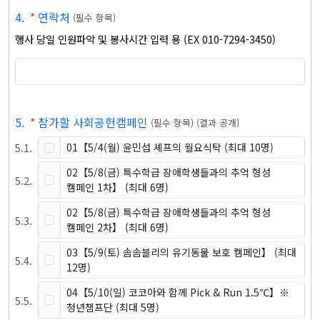
4
.
*
연락처
(
필수 항목
)
행사 당일 인원파악 및 봉사시간 입력 용 (EX 010-7294-3450)
5
.
*
참가할 사회공헌캠페인
(
필수 항목
)
(
결과 공개
)
5
.
1
.
01【5/4(월) 윤민섭 셰프의 월요식탁
(최대 10명)
02【5/8(금) 특수학급 장애학생들과의 추억 형성
5
.
2
.
캠페인 1차】
(최대 6명)
02【5/8(금) 특수학급 장애학생들과의 추억 형성
5
.
3
.
캠페인 2차】
(최대 6명)
03【5/9(토) 솜솜블리의 유기동물 보호 캠페인】
(최대
5
.
4
.
12명)
04【5/10(일) 코코아와 함께 Pick & Run 1.5℃】※
5
.
5
.
청년챔프단
(최대 5명)