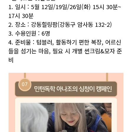
1. 일시 : 5월 12일/19일/26일(화) 15시 30분~
17시 30분
2. 장소 : 강동힐링팜(강동구 암사동 132-2)
3. 수용인원 : 6명
4. 준비물 : 텀블러, 활동하기 편한 복장, 어르신
들을 섬기는 마음, 필요 시 개별 썬크림&모자 준
비