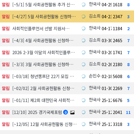
한국사회공헌협회
알림
[~5/1] 5월 사회공헌활동 추가 신청하기
04-29
1618
8
김소희
알림
[~4/27] 5월 사회공헌활동 신청하기
04-23
2347
3
한국사회공헌협회
알림
사회적인플루언서 선발 지원서
04-17
1184
2
김소희
알림
[~4/3] 4월 사회공헌활동 신청하기
03-30
2465
7
한국사회공헌협회
알림
2026 2-3월 이달의 사회적인플루언서 선정 발표
03-20
1741
7
김소희
알림
[~3/3] 3월 사회공헌활동 신청하기
02-26
2180
8
손민수
알림
[~03/18] 청년챔프단 22기 모집 中
02-18
5608
6
한국사회공헌협회
알림
[~02/02] 2월 사회공헌활동 신청하기
01-30
2269
7
한국사회공헌협회
알림
[~01/11] 제2회 대한민국 사회적가치 시상식 수상 후보자 공모 및 심사
25-12-18
6676
5
한국사회공헌협회
알림
[12/10] 2025 경기국제포럼
25-12-03
2041
11
0
한국사회공헌협회
알림
[~12/05] 12월 사회공헌활동 신청하기
25-12-01
3318
3