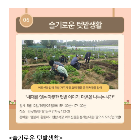
<슬기로운 텃밭생활>