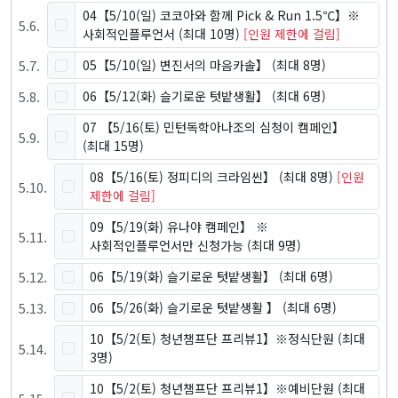
04【5/10(일) 코코아와 함께 Pick & Run 1.5℃】※
5
.
6
.
사회적인플루언서
(최대 10명)
[인원 제한에 걸림]
5
.
7
.
05【5/10(일) 변진서의 마음카솔】
(최대 8명)
5
.
8
.
06【5/12(화) 슬기로운 텃밭생활】
(최대 6명)
07 【5/16(토) 민턴독학아나조의 심청이 캠페인】
5
.
9
.
(최대 15명)
08【5/16(토) 정피디의 크라임씬】
(최대 8명)
[인원
5
.
10
.
제한에 걸림]
09【5/19(화) 유나야 캠페인】 ※
5
.
11
.
사회적인플루언서만 신청가능
(최대 9명)
5
.
12
.
06【5/19(화) 슬기로운 텃밭생활】
(최대 6명)
5
.
13
.
06【5/26(화) 슬기로운 텃밭생활 】
(최대 6명)
10【5/2(토) 청년챔프단 프리뷰1】※정식단원
(최대
5
.
14
.
3명)
10【5/2(토) 청년챔프단 프리뷰1】※예비단원
(최대