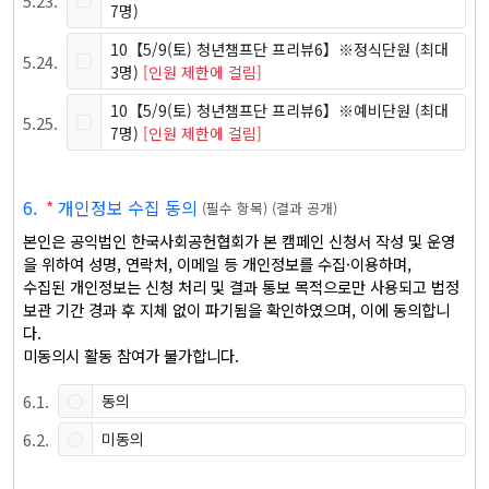
5
.
23
.
7명)
10【5/9(토) 청년챔프단 프리뷰6】※정식단원
(최대
5
.
24
.
3명)
[인원 제한에 걸림]
10【5/9(토) 청년챔프단 프리뷰6】※예비단원
(최대
5
.
25
.
7명)
[인원 제한에 걸림]
6
.
*
개인정보 수집 동의
(
필수 항목
)
(
결과 공개
)
본인은 공익법인 한국사회공헌협회가 본 캠페인 신청서 작성 및 운영
을 위하여 성명, 연락처, 이메일 등 개인정보를 수집·이용하며, 

수집된 개인정보는 신청 처리 및 결과 통보 목적으로만 사용되고 법정 
보관 기간 경과 후 지체 없이 파기됨을 확인하였으며, 이에 동의합니
다.

미동의시 활동 참여가 불가합니다.
6
.
1
.
동의
6
.
2
.
미동의