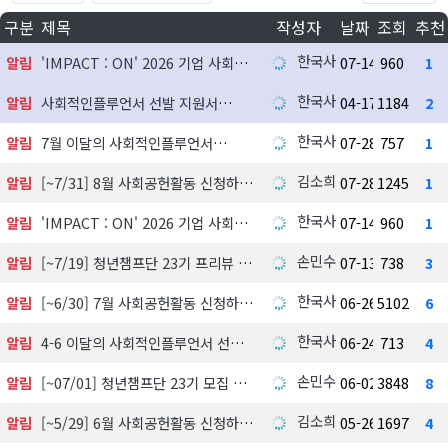
구분
제목
작성자
날짜
조회
추천
한국사회공헌협회
알림
'IMPACT : ON' 2026 기업 사회공헌 실천사례 발굴 지원사업 참여기업 모집
07-14
960
1
한국사회공헌협회
알림
사회적인플루언서 선발 지원서
04-17
1184
2
한국사회공헌협회
알림
7월 이달의 사회적인플루언서
07-28
757
1
김소희
알림
[~7/31] 8월 사회공헌활동 신청하기
07-28
1245
1
한국사회공헌협회
알림
'IMPACT : ON' 2026 기업 사회공헌 실천사례 발굴 지원사업 참여기업 모집
07-14
960
1
손민수
알림
[~7/19] 청년챔프단 23기 프리뷰 신청하기
07-13
738
3
한국사회공헌협회
알림
[~6/30] 7월 사회공헌활동 신청하기
06-26
5102
6
한국사회공헌협회
알림
4-6 이달의 사회적인플루언서 선정 발표
06-24
713
4
손민수
알림
[~07/01] 청년챔프단 23기 모집 中
06-02
3848
8
김소희
알림
[~5/29] 6월 사회공헌활동 신청하기
05-26
1697
4