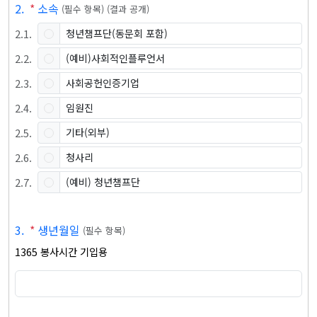
2
.
*
소속
(
필수 항목
)
(
결과 공개
)
2
.
1
.
청년챔프단(동문회 포함)
2
.
2
.
(예비)사회적인플루언서
2
.
3
.
사회공헌인증기업
2
.
4
.
임원진
2
.
5
.
기타(외부)
2
.
6
.
청사리
2
.
7
.
(예비) 청년챔프단
3
.
*
생년월일
(
필수 항목
)
1365 봉사시간 기입용