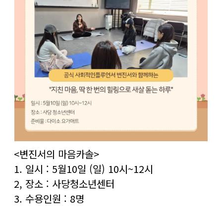
<변진서의 마음카솔>
1. 일시 : 5월10일 (일) 10시~12시
2, 장소 : 사당청소년센터
3. 수용인원 : 8명