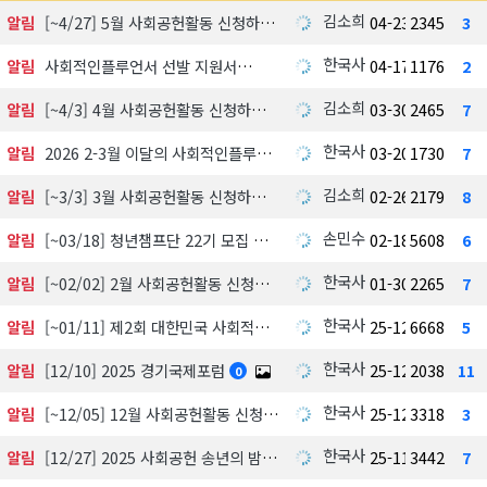
김소희
알림
[~4/27] 5월 사회공헌활동 신청하기
04-23
2345
3
한국사회공헌협회
알림
사회적인플루언서 선발 지원서
04-17
1176
2
김소희
알림
[~4/3] 4월 사회공헌활동 신청하기
03-30
2465
7
한국사회공헌협회
알림
2026 2-3월 이달의 사회적인플루언서 선정 발표
03-20
1730
7
김소희
알림
[~3/3] 3월 사회공헌활동 신청하기
02-26
2179
8
손민수
알림
[~03/18] 청년챔프단 22기 모집 中
02-18
5608
6
한국사회공헌협회
알림
[~02/02] 2월 사회공헌활동 신청하기
01-30
2265
7
한국사회공헌협회
알림
[~01/11] 제2회 대한민국 사회적가치 시상식 수상 후보자 공모 및 심사
25-12-18
6668
5
한국사회공헌협회
알림
[12/10] 2025 경기국제포럼
25-12-03
2038
11
0
한국사회공헌협회
알림
[~12/05] 12월 사회공헌활동 신청하기
25-12-01
3318
3
한국사회공헌협회
알림
[12/27] 2025 사회공헌 송년의 밤, 포틀락파티
25-11-18
3442
7