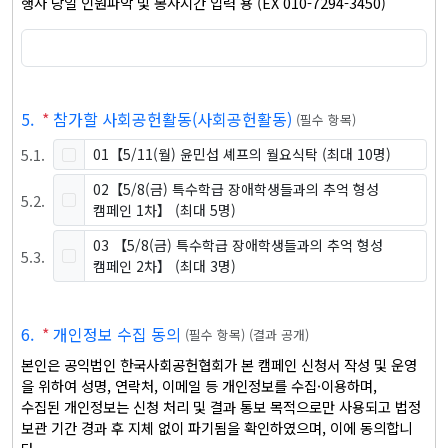
행사 당일 인원파악 및 봉사시간 입력 용 (EX 010-7294-3450)
5
.
*
참가할 사회공헌활동(사회공헌활동)
(
필수 항목
)
5
.
1
.
01【5/11(월) 윤민섭 셰프의 월요식탁
(최대 10명)
02【5/8(금) 특수학급 장애학생들과의 추억 형성
5
.
2
.
캠페인 1차】
(최대 5명)
03 【5/8(금) 특수학급 장애학생들과의 추억 형성
5
.
3
.
캠페인 2차】
(최대 3명)
6
.
*
개인정보 수집 동의
(
필수 항목
)
(
결과 공개
)
본인은 공익법인 한국사회공헌협회가 본 캠페인 신청서 작성 및 운영
을 위하여 성명, 연락처, 이메일 등 개인정보를 수집·이용하며, 

수집된 개인정보는 신청 처리 및 결과 통보 목적으로만 사용되고 법정 
보관 기간 경과 후 지체 없이 파기됨을 확인하였으며, 이에 동의합니