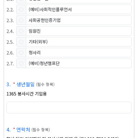
2
.
2
.
(예비)사회적인플루언서
2
.
3
.
사회공헌인증기업
2
.
4
.
임원진
2
.
5
.
기타(외부)
2
.
6
.
청사리
2
.
7
.
(예비)청년챔프단
3
.
*
생년월일
(
필수 항목
)
1365 봉사시간 기입용
4
.
*
연락처
(
필수 항목
)