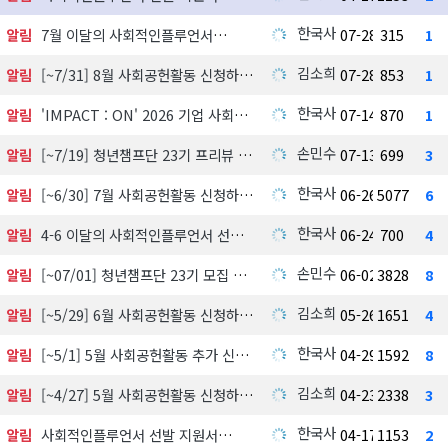
한국사회공헌협회
알림
7월 이달의 사회적인플루언서
07-28
315
1
김소희
알림
[~7/31] 8월 사회공헌활동 신청하기
07-28
853
1
한국사회공헌협회
알림
'IMPACT : ON' 2026 기업 사회공헌 실천사례 발굴 지원사업 참여기업 모집
07-14
870
1
손민수
알림
[~7/19] 청년챔프단 23기 프리뷰 신청하기
07-13
699
3
한국사회공헌협회
알림
[~6/30] 7월 사회공헌활동 신청하기
06-26
5077
6
한국사회공헌협회
알림
4-6 이달의 사회적인플루언서 선정 발표
06-24
700
4
손민수
알림
[~07/01] 청년챔프단 23기 모집 中
06-02
3828
8
김소희
알림
[~5/29] 6월 사회공헌활동 신청하기
05-26
1651
4
한국사회공헌협회
알림
[~5/1] 5월 사회공헌활동 추가 신청하기
04-29
1592
8
김소희
알림
[~4/27] 5월 사회공헌활동 신청하기
04-23
2338
3
한국사회공헌협회
알림
사회적인플루언서 선발 지원서
04-17
1153
2