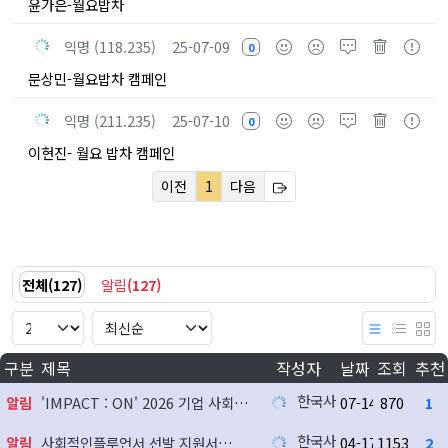
윤가은-월요밥차
익명 (118.235)
25-07-09
0
문상민-월요밥차 캠페인
익명 (211.235)
25-07-10
0
이현진- 월요 밥차 캠페인
이전
1
다음
전체
(
127
)
알림
(
127
)
구분
제목
작성자
날짜
조회
추천
한국사회공헌협회
알림
'IMPACT : ON' 2026 기업 사회공헌 실천사례 발굴 지원사업 참여기업 모집
07-14
870
1
한국사회공헌협회
알림
사회적인플루언서 선발 지원서
04-17
1153
2