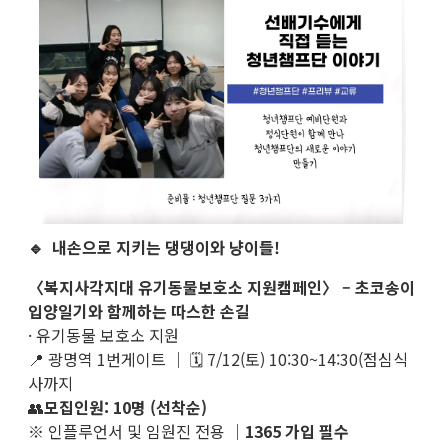
🔹 내손으로 지키는 댕댕이와 냥이들!
〈복지사각지대 유기동물보호소 지원캠페인〉 – 초코송이
입양일기와 함께하는 따스한 손길
· 유기동물 보호소 지원
📍 광명역 1번게이트 ｜ 🗓 7/12(토) 10:30~14:30(점심식
사까지
👥
모집인원: 10명 (선착순)
※ 인플루언서 및 임원진 전용 ｜
1365 가입 필수