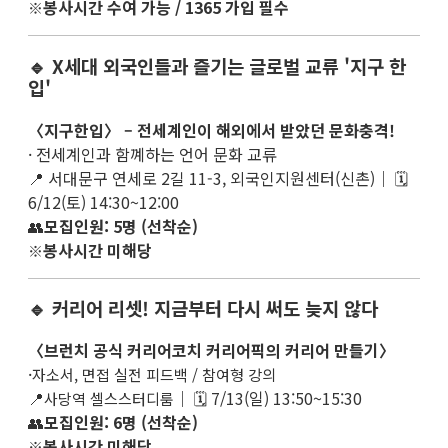
봉사시간 수여 가능 / 1365 가입 필수
※
🔹 X세대 외국인들과 즐기는 글로벌 교류 '지구 한
입'
〈지구한입〉 – 전세계인이 해외에서 받았던 문화충격!
· 전세계인과 함꼐하는 언어 문화 교류
📍 서대문구 연세로 2길 11-3, 외국인지원센터(신촌)｜ 🗓
6/12(토) 14:30~12:00
👥
모집인원: 5명 (선착순)
봉사시간 미해당
※
🔹 커리어 리셋! 지금부터 다시 써도 늦지 않다
〈브런치 공식 커리어코치 커리어픽의 커리어 만들기〉
·
자소서, 면접 실전 피드백 / 참여형 강의
📍
｜ 🗓 7/13(일) 13:50~15:30
사당역 셀스스터디룸
👥
모집인원: 6명 (선착순)
봉사시간 미해당
※