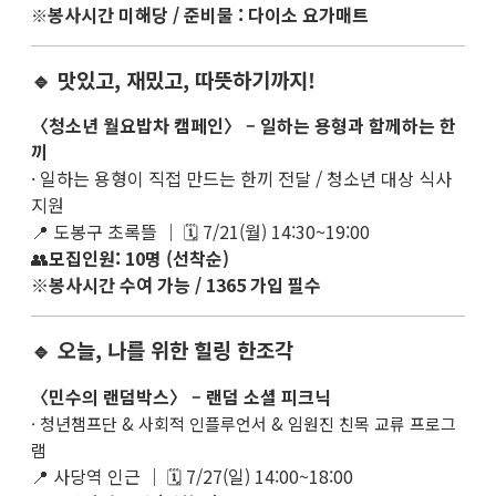
봉사시간 미해당 / 준비물 : 다이소 요가매트
※
🔹 맛있고, 재밌고, 따뜻하기까지!
〈청소년 월요밥차 캠페인〉 – 일하는 용형과 함께하는 한
끼
· 일하는 용형이 직접 만드는 한끼 전달 / 청소년 대상 식사
지원
📍 도봉구 초록뜰 ｜ 🗓 7/21(월) 14:30~19:00
👥
모집인원: 10명 (선착순)
※
봉사시간 수여 가능 / 1365 가입 필수
🔹 오늘, 나를 위한 힐링 한조각
〈민수의 랜덤박스〉 – 랜덤 소셜 피크닉
· 청년챔프단 & 사회적 인플루언서 & 임원진 친목 교류 프로그
램
📍 사당역 인근 ｜ 🗓 7/27(일) 14:00~18:00