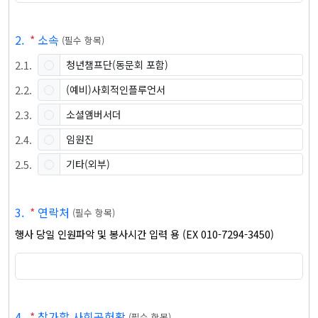
2
.
*
소속
(
필수 항목
)
2
.
1
.
청년챔프단(동문회 포함)
2
.
2
.
(예비)사회적인플루언서
2
.
3
.
소셜앰버서더
2
.
4
.
임원진
2
.
5
.
기타(외부)
3
.
*
연락처
(
필수 항목
)
행사 당일 인원파악 및 봉사시간 입력 용 (EX 010-7294-3450)
4
.
*
참가할 사회공헌활
(
필수 항목
)