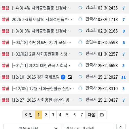
김소희
알림
[~4/3] 4월 사회공헌활동 신청하기
03-30
2435
7
한국사회공헌협회
알림
2026 2-3월 이달의 사회적인플루언서 선정 발표
03-20
1713
7
김소희
알림
[~3/3] 3월 사회공헌활동 신청하기
02-26
2165
8
손민수
알림
[~03/18] 청년챔프단 22기 모집 中
02-18
5593
6
한국사회공헌협회
알림
[~02/02] 2월 사회공헌활동 신청하기
01-30
2257
7
한국사회공헌협회
알림
[~01/11] 제2회 대한민국 사회적가치 시상식 수상 후보자 공모 및 심사
25-12-18
6658
5
한국사회공헌협회
알림
[12/10] 2025 경기국제포럼
25-12-03
2027
11
0
한국사회공헌협회
알림
[~12/05] 12월 사회공헌활동 신청하기
25-12-01
3310
3
한국사회공헌협회
알림
[12/27] 2025 사회공헌 송년의 밤, 포틀락파티
25-11-18
3437
7
이전
1
2
3
4
5
6
7
다음
제목 + 내용