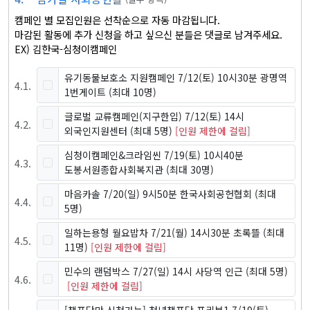
캠페인 별 모집인원은 선착순으로 자동 마감됩니다.

마감된 활동에 추가 신청을 하고 싶으신 분들은 댓글로 남겨주세요.

EX) 김한국-심청이캠페인
유기동물보호소 지원캠페인 7/12(토) 10시30분 광명역
4
.
1
.
1번게이트
(최대 10명)
글로벌 교류캠페인(지구한입) 7/12(토) 14시
4
.
2
.
외국인지원센터
(최대 5명)
[인원 제한에 걸림]
심청이캠페인&크라임씬 7/19(토) 10시40분
4
.
3
.
도봉서원종합사회복지관
(최대 30명)
마음카솔 7/20(일) 9시50분 한국사회공헌협회
(최대
4
.
4
.
5명)
일하는용형 월요밥차 7/21(월) 14시30분 초록뜰
(최대
4
.
5
.
11명)
[인원 제한에 걸림]
민수의 랜덤박스 7/27(일) 14시 사당역 인근
(최대 5명)
4
.
6
.
[인원 제한에 걸림]