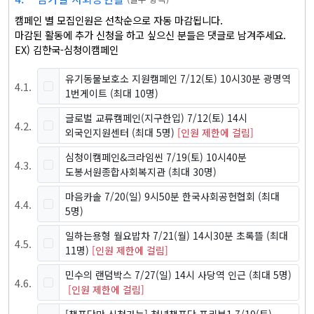
캠페인 별 모집인원은 선착순으로 자동 마감됩니다.

마감된 활동에 추가 신청을 하고 싶으신 분들은 댓글로 남겨주세요.

EX) 김한국-심청이캠페인
유기동물보호소 지원캠페인 7/12(토) 10시30분 광명역
4
.
1
.
1번게이트
(최대 10명)
글로벌 교류캠페인(지구한입) 7/12(토) 14시
4
.
2
.
외국인지원센터
(최대 5명)
[인원 제한에 걸림]
심청이캠페인&크라임씬 7/19(토) 10시40분
4
.
3
.
도봉서원종합사회복지관
(최대 30명)
마음카솔 7/20(일) 9시50분 한국사회공헌협회
(최대
4
.
4
.
5명)
일하는용형 월요밥차 7/21(월) 14시30분 초록뜰
(최대
4
.
5
.
11명)
[인원 제한에 걸림]
민수의 랜덤박스 7/27(일) 14시 사당역 인근
(최대 5명)
4
.
6
.
[인원 제한에 걸림]