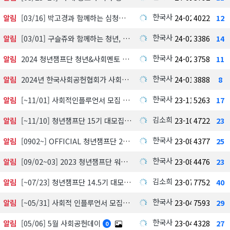
한국사회공헌협회
알림
[03/16] 박고경과 함께하는 심청이 캠페인
24-02-28
4022
12
한국사회공헌협회
알림
[03/01] 구슬쥬와 함께하는 청년, 학교밖 청소년 멘토가 되다
24-02-28
3386
14
한국사회공헌협회
알림
2024 청년챔프단 청년&사회멘토 최종 명단
24-02-28
3758
11
한국사회공헌협회
알림
2024년 한국사회공헌협회가 사회공헌문화 활성화를 위해 한번 더 도약하겠습니다.
24-01-03
3888
8
한국사회공헌협회
알림
[~11/01] 사회적인플루언서 모집 선발
23-11-03
5263
17
김소희
알림
[~11/10] 청년챔프단 15기 대모집
23-10-26
4722
23
한국사회공헌협회
알림
[0902~] OFFICIAL 청년챔프단 2023년 하반기 팀&멘토 구성
23-08-31
4377
25
한국사회공헌협회
알림
[09/02~03] 2023 청년챔프단 워크샵
23-08-16
4476
23
김소희
알림
[~07/23] 청년챔프단 14.5기 대모집
23-07-10
7752
40
한국사회공헌협회
알림
[~05/31] 사회적 인플루언서 모집
23-04-28
7593
29
한국사회공헌협회
알림
[05/06] 5월 사회공헌데이
23-04-27
4328
27
0