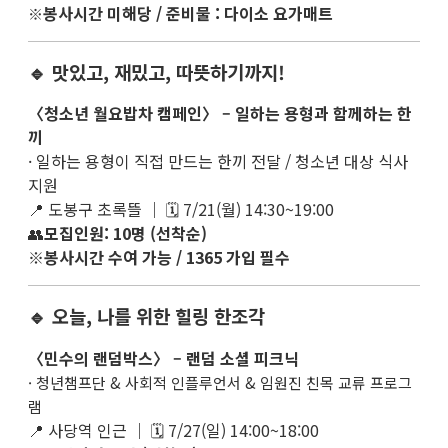
봉사시간 미해당 / 준비물 : 다이소 요가매트
※
🔹 맛있고, 재밌고, 따뜻하기까지!
〈청소년 월요밥차 캠페인〉 – 일하는 용형과 함께하는 한
끼
· 일하는 용형이 직접 만드는 한끼 전달 / 청소년 대상 식사
지원
📍 도봉구 초록뜰 ｜ 🗓 7/21(월) 14:30~19:00
👥
모집인원: 10명 (선착순)
※
봉사시간 수여 가능 / 1365 가입 필수
🔹 오늘, 나를 위한 힐링 한조각
〈민수의 랜덤박스〉 – 랜덤 소셜 피크닉
· 청년챔프단 & 사회적 인플루언서 & 임원진 친목 교류 프로그
램
📍 사당역 인근 ｜ 🗓 7/27(일) 14:00~18:00