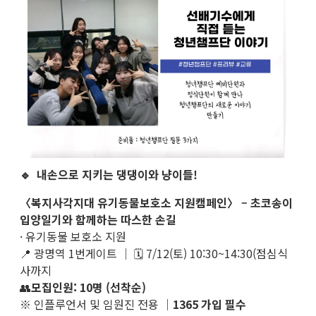
🔹 내손으로 지키는 댕댕이와 냥이들!
〈복지사각지대 유기동물보호소 지원캠페인〉 – 초코송이
입양일기와 함께하는 따스한 손길
· 유기동물 보호소 지원
📍 광명역 1번게이트 ｜ 🗓 7/12(토) 10:30~14:30(점심식
사까지
👥
모집인원: 10명 (선착순)
※ 인플루언서 및 임원진 전용 ｜
1365 가입 필수