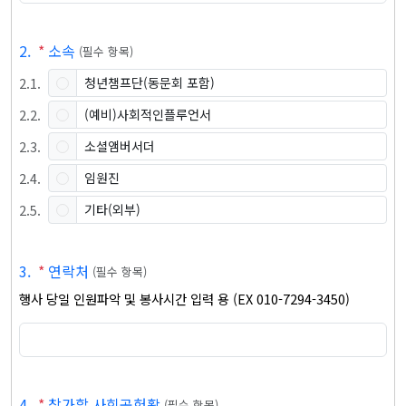
2
.
*
소속
(
필수 항목
)
2
.
1
.
청년챔프단(동문회 포함)
2
.
2
.
(예비)사회적인플루언서
2
.
3
.
소셜앰버서더
2
.
4
.
임원진
2
.
5
.
기타(외부)
3
.
*
연락처
(
필수 항목
)
행사 당일 인원파악 및 봉사시간 입력 용 (EX 010-7294-3450)
4
.
*
참가할 사회공헌활
(
필수 항목
)