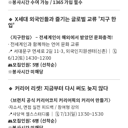
봉사시간 수여 가능 / 1365 가입 필수
※
🔹 X세대 외국인들과 즐기는 글로벌 교류 '지구 한
입'
〈지구한입〉 – 전세계인이 해외에서 받았던 문화충격!
· 전세계인과 함꼐하는 언어 문화 교류
📍 서대문구 연세로 2길 11-3, 외국인지원센터(신촌)｜ 🗓
6/12(토) 14:30~12:00
👥
모집인원: 5명 (선착순)
봉사시간 미해당
※
🔹 커리어 리셋! 지금부터 다시 써도 늦지 않다
〈브런치 공식 커리어코치 커리어픽의 커리어 만들기〉
·
자소서, 면접 실전 피드백 / 참여형 강의
📍
｜ 🗓 7/13(일) 13:50~15:30
사당역 셀스스터디룸
👥
모집인원: 6명 (선착순)
봉사시간 미해당
※