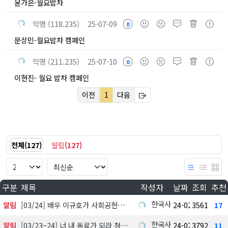
윤가은-월요밥차
익명 (118.235)
25-07-09
0
문상민-월요밥차 캠페인
익명 (211.235)
25-07-10
0
이현진- 월요 밥차 캠페인
이전
1
다음
전체
(
127
)
알림
(
127
)
구분
제목
작성자
날짜
조회
추천
한국사회공헌협회
알림
[03/24] 배우 이규호가 사회공헌활동가들에게 한끼 쏜다!
24-02-28
3561
17
한국사회공헌협회
알림
[03/23~24] 너 내 동료가 되라 청년챔프단 16기 면접관
24-02-28
3792
11