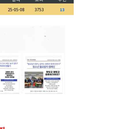
25-05-08
3753
13