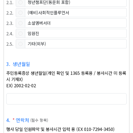
2
.
1
.
청년챔프단(동문회 포함)
2
.
2
.
(예비)사회적인플루언서
2
.
3
.
소셜앰버서더
2
.
4
.
임원진
2
.
5
.
기타(외부)
3
.
생년월일
주민등록증상 생년월일(개인 확인 및 1365 등록용 / 봉사시간 미 등록
시 기재X)

EX) 2002-02-02
4
.
*
연락처
(
필수 항목
)
행사 당일 인원파악 및 봉사시간 입력 용 (EX 010-7294-3450)