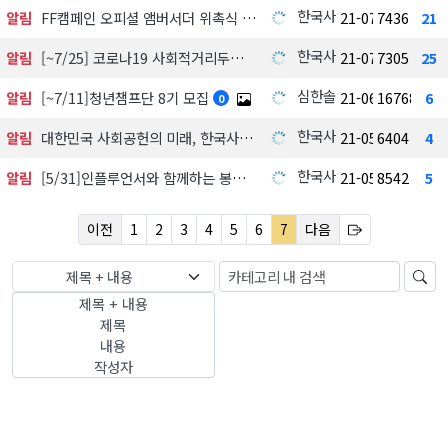
한국사회공헌협회
알림
FF캠페인 오피셜 앰버서더 위촉식 현장 스케치 영상
21-07-12
7436
21
한국사회공헌협회
알림
[~7/25] 코로나19 사회적거리두기 4단계 격상에 KSCV 활동 안내
21-07-09
7305
25
심한솔
알림
[~7/11]청년챔프단 8기 모집
21-06-11
16768
6
0
한국사회공헌협회
알림
대한민국 사회공헌의 미래, 한국사회공헌협회 '소셜 앰버서더'와 함께하십시오.
21-05-17
6404
4
한국사회공헌협회
알림
[5/31]인플루언서와 함께하는 봉사단 KSCV모집
21-05-17
8542
5
이전
1
2
3
4
5
6
7
다음
제목 + 내용
제목 + 내용
제목
내용
작성자