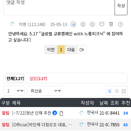
작성
익명 (112.148)
25-05-13
0
안녕하세요. 5.17 "글로벌 교류캠페인 with 느좋피크닉" 에 참여하
고 싶습니다:)
이전
1
다음
전체
(
127
)
알림
(
127
)
구분
제목
작성자
날짜
조회
추천
한국사회공헌협회
알림
[~7/22]청년 인재 추천
21-07-22
8441
34
0
한국사회공헌협회
알림
[Official]박민재 다함상조 대표, 협회 이사진 합류
21-07-21
7855
43