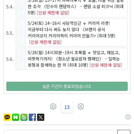
5/18(일) 15~17시 마곡나루역 🔹 오늘, 나를 위한 힐링
5
.
4
.
한 조각 〈민수의 랜덤박스〉 – 랜덤 소셜 피크닉
(최대
5명)
[인원 제한에 걸림]
5/24(토) 14~16시 사당역인근 🔹 커리어 리셋!
지금부터 다시 써도 늦지 않다 〈브랜치 공식
5
.
5
.
커리어코치 커리어픽의 커리어 만들기>
(최대 5명)
[인원 제한에 걸림]
5/26(월) 14시30분~19시 초록뜰 🔹 맛있고, 재밌고,
5
.
6
.
따뜻하기까지! 〈청소년 월요밥차 캠페인〉 – 일하는
용형과 함께하는 한 끼
(최대 10명)
[인원 제한에 걸림]
설문 기간이 종료되었습니다.
13