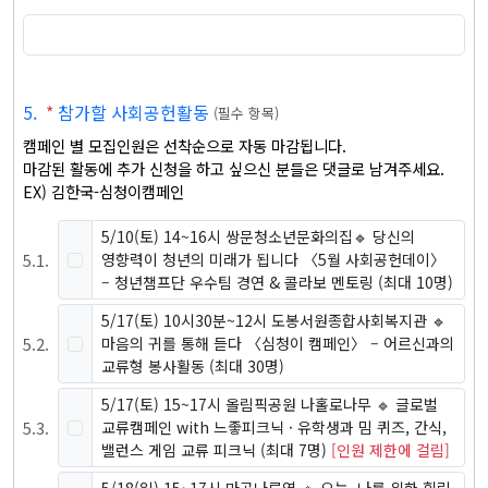
5
.
*
참가할 사회공헌활동
(
필수 항목
)
캠페인 별 모집인원은 선착순으로 자동 마감됩니다.

마감된 활동에 추가 신청을 하고 싶으신 분들은 댓글로 남겨주세요.

EX) 김한국-심청이캠페인
5/10(토) 14~16시 쌍문청소년문화의집🔹 당신의
5
.
1
.
영향력이 청년의 미래가 됩니다 〈5월 사회공헌데이〉
– 청년챔프단 우수팀 경연 & 콜라보 멘토링
(최대 10명)
5/17(토) 10시30분~12시 도봉서원종합사회복지관 🔹
5
.
2
.
마음의 귀를 통해 듣다 〈심청이 캠페인〉 – 어르신과의
교류형 봉사활동
(최대 30명)
5/17(토) 15~17시 올림픽공원 나홀로나무 🔹 글로벌
5
.
3
.
교류캠페인 with 느좋피크닉 · 유학생과 밈 퀴즈, 간식,
밸런스 게임 교류 피크닉
(최대 7명)
[인원 제한에 걸림]