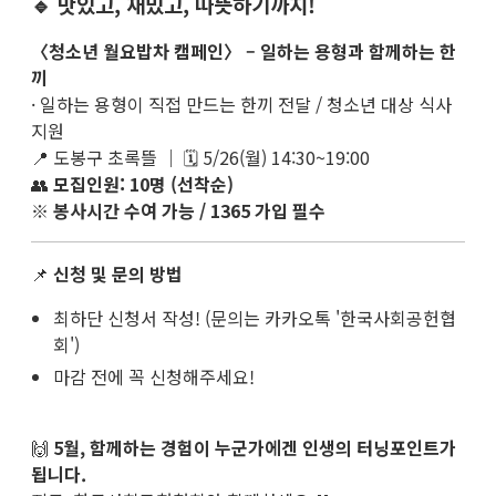
🔹 맛있고, 재밌고, 따뜻하기까지!
〈청소년 월요밥차 캠페인〉 – 일하는 용형과 함께하는 한
끼
· 일하는 용형이 직접 만드는 한끼 전달 / 청소년 대상 식사
지원
📍 도봉구 초록뜰 ｜ 🗓 5/26(월) 14:30~19:00
👥
모집인원: 10명 (선착순)
※
봉사시간 수여 가능 / 1365 가입 필수
📌
신청 및 문의 방법
최하단 신청서 작성! (문의는 카카오톡 '한국사회공헌협
회')
마감 전에 꼭 신청해주세요!
🙌
5월, 함께하는 경험이 누군가에겐 인생의 터닝포인트가
됩니다.