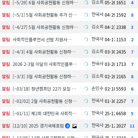
김소희
알림
[~5/29] 6월 사회공헌활동 신청하기
05-26
1651
4
한국사회공헌협회
알림
[~5/1] 5월 사회공헌활동 추가 신청하기
04-29
1592
8
김소희
알림
[~4/27] 5월 사회공헌활동 신청하기
04-23
2338
3
한국사회공헌협회
알림
사회적인플루언서 선발 지원서
04-17
1153
2
김소희
알림
[~4/3] 4월 사회공헌활동 신청하기
03-30
2435
7
한국사회공헌협회
알림
2026 2-3월 이달의 사회적인플루언서 선정 발표
03-20
1713
7
김소희
알림
[~3/3] 3월 사회공헌활동 신청하기
02-26
2165
8
손민수
알림
[~03/18] 청년챔프단 22기 모집 中
02-18
5593
6
한국사회공헌협회
알림
[~02/02] 2월 사회공헌활동 신청하기
01-30
2257
7
한국사회공헌협회
알림
[~01/11] 제2회 대한민국 사회적가치 시상식 수상 후보자 공모 및 심사
25-12-18
6658
5
한국사회공헌협회
알림
[12/10] 2025 경기국제포럼
25-12-03
2027
11
0
한국사회공헌협회
알림
[~12/05] 12월 사회공헌활동 신청하기
25-12-01
3310
3