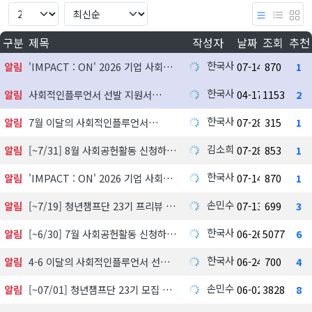
구분
제목
작성자
날짜
조회
추천
한국사회공헌협회
알림
'IMPACT : ON' 2026 기업 사회공헌 실천사례 발굴 지원사업 참여기업 모집
07-14
870
1
한국사회공헌협회
알림
사회적인플루언서 선발 지원서
04-17
1153
2
한국사회공헌협회
알림
7월 이달의 사회적인플루언서
07-28
315
1
김소희
알림
[~7/31] 8월 사회공헌활동 신청하기
07-28
853
1
한국사회공헌협회
알림
'IMPACT : ON' 2026 기업 사회공헌 실천사례 발굴 지원사업 참여기업 모집
07-14
870
1
손민수
알림
[~7/19] 청년챔프단 23기 프리뷰 신청하기
07-13
699
3
한국사회공헌협회
알림
[~6/30] 7월 사회공헌활동 신청하기
06-26
5077
6
한국사회공헌협회
알림
4-6 이달의 사회적인플루언서 선정 발표
06-24
700
4
손민수
알림
[~07/01] 청년챔프단 23기 모집 中
06-02
3828
8