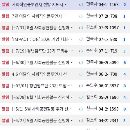
한국사회공헌협회
알림
사회적인플루언서 선발 지원서
04-17
1168
2
한국사회공헌협회
알림
7월 이달의 사회적인플루언서
07-28
738
1
김소희
알림
[~7/31] 8월 사회공헌활동 신청하기
07-28
1097
1
한국사회공헌협회
알림
'IMPACT : ON' 2026 기업 사회공헌 실천사례 발굴 지원사업 참여기업 모집
07-14
930
1
손민수
알림
[~7/19] 청년챔프단 23기 프리뷰 신청하기
07-13
719
3
한국사회공헌협회
알림
[~6/30] 7월 사회공헌활동 신청하기
06-26
5090
6
한국사회공헌협회
알림
4-6 이달의 사회적인플루언서 선정 발표
06-24
709
4
손민수
알림
[~07/01] 청년챔프단 23기 모집 中
06-02
3837
8
김소희
알림
[~5/29] 6월 사회공헌활동 신청하기
05-26
1690
4
한국사회공헌협회
알림
[~5/1] 5월 사회공헌활동 추가 신청하기
04-29
1598
8
김소희
알림
[~4/27] 5월 사회공헌활동 신청하기
04-23
2341
3