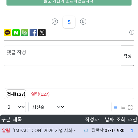
설문 기간이 종료되었습니다.
5
작성
전체
(
127
)
알림
(
127
)
구분
제목
작성자
날짜
조회
추천
한국사회공헌협회
알림
'IMPACT : ON' 2026 기업 사회공헌 실천사례 발굴 지원사업 참여기업 모집
07-14
930
1