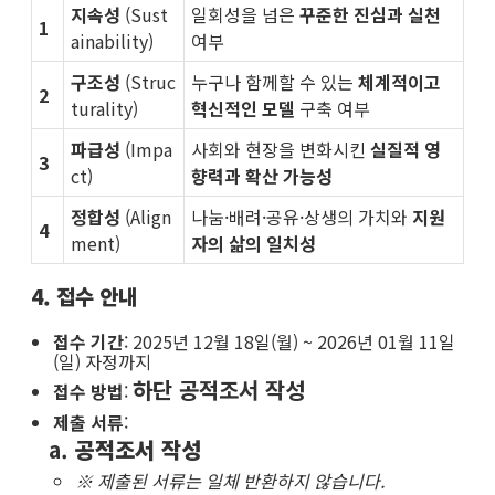
지속성
(Sust
일회성을 넘은
꾸준한 진심과 실천
1
ainability)
여부
구조성
(Struc
누구나 함께할 수 있는
체계적이고
2
turality)
혁신적인 모델
구축 여부
파급성
(Impa
사회와 현장을 변화시킨
실질적 영
3
ct)
향력과 확산 가능성
정합성
(Align
나눔·배려·공유·상생의 가치와
지원
4
ment)
자의 삶의 일치성
4. 접수 안내
접수 기간
: 2025년 12월 18일(월) ~ 2026년 01월 11일
(일) 자정까지
하단 공적조서 작성
접수 방법
:
제출 서류
:
공적조서 작성
※ 제출된 서류는 일체 반환하지 않습니다.