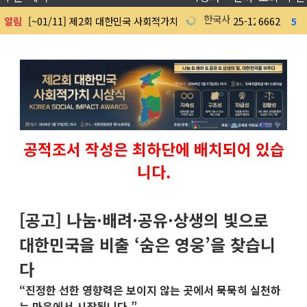
한국사회공헌협회
알림
[~01/11] 제2회 대한민국 사회적가치 시상식 수상 후보자 공모 및 심
25-12-18
6662
5
공적조서 작성은 최하단에 배치되어 있습
니다.
[공고] 나눔·배려·공유·상생의 빛으로
대한민국을 비출 ‘숨은 영웅’을 찾습니
다
“진정한 선한 영향력은 보이지 않는 곳에서 묵묵히 실천하
는 마음에서 시작됩니다.”