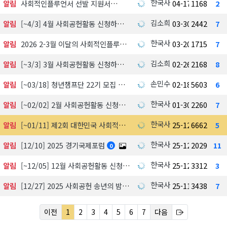
한국사회공헌협회
알림
사회적인플루언서 선발 지원서
04-17
1168
2
김소희
알림
[~4/3] 4월 사회공헌활동 신청하기
03-30
2442
7
한국사회공헌협회
알림
2026 2-3월 이달의 사회적인플루언서 선정 발표
03-20
1715
7
김소희
알림
[~3/3] 3월 사회공헌활동 신청하기
02-26
2168
8
손민수
알림
[~03/18] 청년챔프단 22기 모집 中
02-18
5603
6
한국사회공헌협회
알림
[~02/02] 2월 사회공헌활동 신청하기
01-30
2260
7
한국사회공헌협회
알림
[~01/11] 제2회 대한민국 사회적가치 시상식 수상 후보자 공모 및 심사
25-12-18
6662
5
한국사회공헌협회
알림
[12/10] 2025 경기국제포럼
25-12-03
2029
11
0
한국사회공헌협회
알림
[~12/05] 12월 사회공헌활동 신청하기
25-12-01
3312
3
한국사회공헌협회
알림
[12/27] 2025 사회공헌 송년의 밤, 포틀락파티
25-11-18
3438
7
이전
1
2
3
4
5
6
7
다음