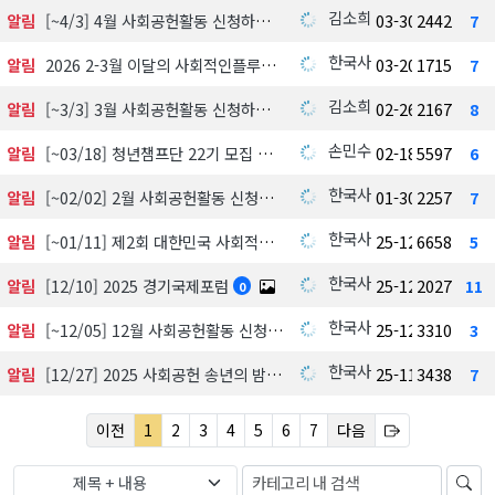
김소희
알림
[~4/3] 4월 사회공헌활동 신청하기
03-30
2442
7
한국사회공헌협회
알림
2026 2-3월 이달의 사회적인플루언서 선정 발표
03-20
1715
7
김소희
알림
[~3/3] 3월 사회공헌활동 신청하기
02-26
2167
8
손민수
알림
[~03/18] 청년챔프단 22기 모집 中
02-18
5597
6
한국사회공헌협회
알림
[~02/02] 2월 사회공헌활동 신청하기
01-30
2257
7
한국사회공헌협회
알림
[~01/11] 제2회 대한민국 사회적가치 시상식 수상 후보자 공모 및 심사
25-12-18
6658
5
한국사회공헌협회
알림
[12/10] 2025 경기국제포럼
25-12-03
2027
11
0
한국사회공헌협회
알림
[~12/05] 12월 사회공헌활동 신청하기
25-12-01
3310
3
한국사회공헌협회
알림
[12/27] 2025 사회공헌 송년의 밤, 포틀락파티
25-11-18
3438
7
이전
1
2
3
4
5
6
7
다음
제목 + 내용