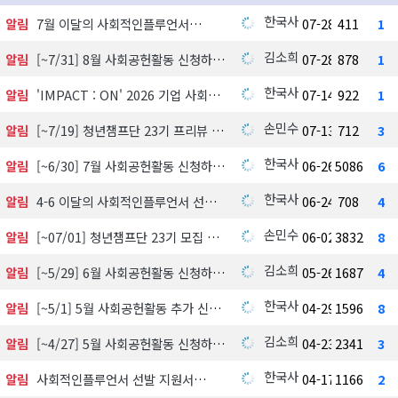
한국사회공헌협회
알림
7월 이달의 사회적인플루언서
07-28
411
1
김소희
알림
[~7/31] 8월 사회공헌활동 신청하기
07-28
878
1
한국사회공헌협회
알림
'IMPACT : ON' 2026 기업 사회공헌 실천사례 발굴 지원사업 참여기업 모집
07-14
922
1
손민수
알림
[~7/19] 청년챔프단 23기 프리뷰 신청하기
07-13
712
3
한국사회공헌협회
알림
[~6/30] 7월 사회공헌활동 신청하기
06-26
5086
6
한국사회공헌협회
알림
4-6 이달의 사회적인플루언서 선정 발표
06-24
708
4
손민수
알림
[~07/01] 청년챔프단 23기 모집 中
06-02
3832
8
김소희
알림
[~5/29] 6월 사회공헌활동 신청하기
05-26
1687
4
한국사회공헌협회
알림
[~5/1] 5월 사회공헌활동 추가 신청하기
04-29
1596
8
김소희
알림
[~4/27] 5월 사회공헌활동 신청하기
04-23
2341
3
한국사회공헌협회
알림
사회적인플루언서 선발 지원서
04-17
1166
2