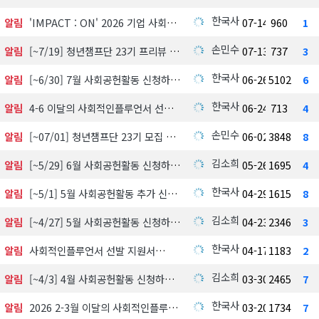
한국사회공헌협회
알림
'IMPACT : ON' 2026 기업 사회공헌 실천사례 발굴 지원사업 참여기업 모집
07-14
960
1
손민수
알림
[~7/19] 청년챔프단 23기 프리뷰 신청하기
07-13
737
3
한국사회공헌협회
알림
[~6/30] 7월 사회공헌활동 신청하기
06-26
5102
6
한국사회공헌협회
알림
4-6 이달의 사회적인플루언서 선정 발표
06-24
713
4
손민수
알림
[~07/01] 청년챔프단 23기 모집 中
06-02
3848
8
김소희
알림
[~5/29] 6월 사회공헌활동 신청하기
05-26
1695
4
한국사회공헌협회
알림
[~5/1] 5월 사회공헌활동 추가 신청하기
04-29
1615
8
김소희
알림
[~4/27] 5월 사회공헌활동 신청하기
04-23
2346
3
한국사회공헌협회
알림
사회적인플루언서 선발 지원서
04-17
1183
2
김소희
알림
[~4/3] 4월 사회공헌활동 신청하기
03-30
2465
7
한국사회공헌협회
알림
2026 2-3월 이달의 사회적인플루언서 선정 발표
03-20
1734
7