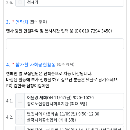
2
.
6
.
청사리
3
.
*
연락처
(
필수 항목
)
행사 당일 인원파악 및 봉사시간 입력 용 (EX 010-7294-3450)
4
.
*
참가할 사회공헌활동
(
필수 항목
)
캠페인 별 모집인원은 선착순으로 자동 마감됩니다.

마감된 활동에 추가 신청을 하고 싶으신 분들은 댓글로 남겨주세요.

EX) 김한국-심청이캠페인
어울링 세대ON 11/07(금) 9:20~10:30
4
.
1
.
종로노인종합사회복지관
(최대 5명)
변진서의 마음카솔 11/09(일) 9:50~12:30
4
.
2
.
한국사회공헌협회
(최대 5명)
정피디의 크라임씬 11/09(일) 14~16 한국사회공헌협회