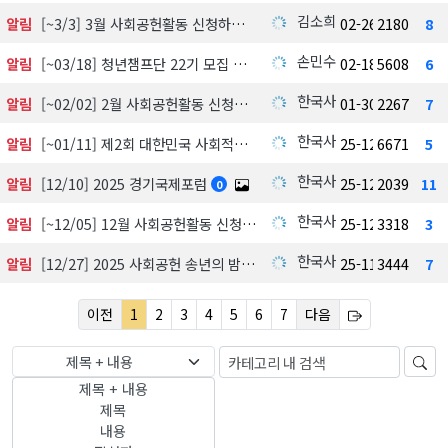
김소희
알림
[~3/3] 3월 사회공헌활동 신청하기
02-26
2180
8
손민수
알림
[~03/18] 청년챔프단 22기 모집 中
02-18
5608
6
한국사회공헌협회
알림
[~02/02] 2월 사회공헌활동 신청하기
01-30
2267
7
한국사회공헌협회
알림
[~01/11] 제2회 대한민국 사회적가치 시상식 수상 후보자 공모 및 심사
25-12-18
6671
5
한국사회공헌협회
알림
[12/10] 2025 경기국제포럼
25-12-03
2039
11
0
한국사회공헌협회
알림
[~12/05] 12월 사회공헌활동 신청하기
25-12-01
3318
3
한국사회공헌협회
알림
[12/27] 2025 사회공헌 송년의 밤, 포틀락파티
25-11-18
3444
7
이전
1
2
3
4
5
6
7
다음
제목 + 내용
제목 + 내용
제목
내용