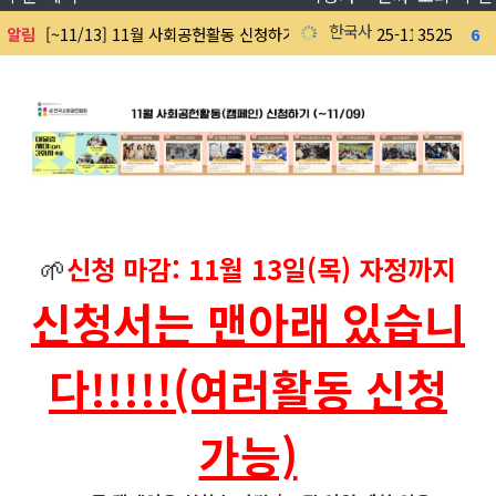
한국사회공헌협회
알림
[~11/13] 11월 사회공헌활동 신청하기
25-11-01
3525
6
8
🌱
신청 마감: 11월 13일(목) 자정까지
신청서는 맨아래 있습니
다!!!!!(여러활동 신청
가능)