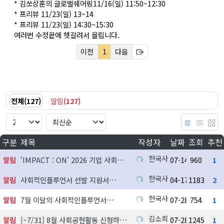
* 김쏘상훈의 글로벌쉐어링11/16(일) 11:50~12:30
* 프리뷰 11/23(일) 13~14
* 프리뷰 11/23(일) 14:30~15:30
여러번 수정끝에 헷갈려서 올립니다.
이전
1
다음
전체
(
127
)
알림
(
127
)
구분
제목
작성자
날짜
조회
추천
한국사회공헌협회
알림
'IMPACT : ON' 2026 기업 사회공헌 실천사례 발굴 지원사업 참여기업 모집
07-14
960
1
한국사회공헌협회
알림
사회적인플루언서 선발 지원서
04-17
1183
2
한국사회공헌협회
알림
7월 이달의 사회적인플루언서
07-28
754
1
김소희
알림
[~7/31] 8월 사회공헌활동 신청하기
07-28
1245
1