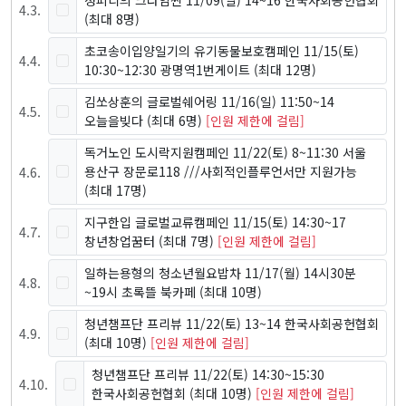
4
.
3
.
(최대 8명)
초코송이입양일기의 유기동물보호캠페인 11/15(토)
4
.
4
.
10:30~12:30 광명역1번게이트
(최대 12명)
김쏘상훈의 글로벌쉐어링 11/16(일) 11:50~14
4
.
5
.
오늘을빚다
(최대 6명)
[인원 제한에 걸림]
독거노인 도시락지원캠페인 11/22(토) 8~11:30 서울
4
.
6
.
용산구 장문로118 ///사회적인플루언서만 지원가능
(최대 17명)
지구한입 글로벌교류캠페인 11/15(토) 14:30~17
4
.
7
.
창년창업꿈터
(최대 7명)
[인원 제한에 걸림]
일하는용형의 청소년월요밥차 11/17(월) 14시30분
4
.
8
.
~19시 초록뜰 북카페
(최대 10명)
청년챔프단 프리뷰 11/22(토) 13~14 한국사회공헌협회
4
.
9
.
(최대 10명)
[인원 제한에 걸림]
청년챔프단 프리뷰 11/22(토) 14:30~15:30
4
.
10
.
한국사회공헌협회
(최대 10명)
[인원 제한에 걸림]