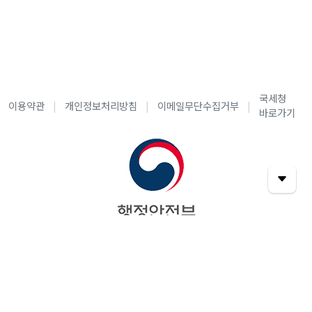
국세청
이용약관
개인정보처리방침
이메일무단수집거부
바로가기
사단법인 한국사회공헌협회 (행정안전부 소관 공익법인)
05251 서울특별시 강동구 올림픽로824, 4층(암사동 462-1,
길동수성빌딩)
대표자 국도형
｜
고유번호 302-82-07701
Tel. 기부문의 :
02-6049-1220
/
지원문의 :
02-6049-1221