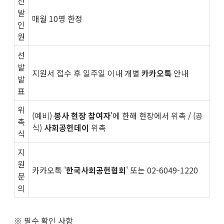
선
발
매월 10명 한정
인
원
선
발
지원서 접수 후 일주일 이내 개별
카카오톡
안내
발
표
위
(예비)
봉사 현장 참여자
'에 한해 현장에서 위촉 /
(공
촉
식)
사회공헌데이
위촉
식
지
원
카카오톡 '
한국사회공헌협회
' 또는 02-6049-1220
문
의
※ 필수 확인 사항