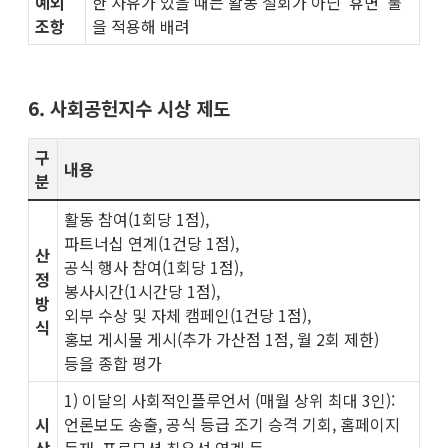
예외
한 사유가 있을 때는 활동 철회가 아닌 '휴면' 룰
조항
을 적용해 배려
6. 사회공헌지수 시상 제도
구
내용
분
활동 참여(1회당 1점),
파트너십 연계(1건당 1점),
산
공식 행사 참여(1회당 1점),
정
봉사시간(1시간당 1점),
방
외부 수상 및 자체 캠페인(1건당 1점),
식
홍보 게시물 게시(추가 가산점 1점, 월 2회 제한)
등을 종합 평가
1) 이달의 사회적인플루언서 (매월 상위 최대 3인):
시
언론보도 송출, 공식 등급 조기 승격 기회, 홈페이지