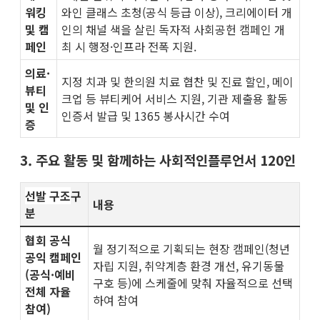
워킹
와인 클래스 초청(공식 등급 이상), 크리에이터 개
및 캠
인의 채널 색을 살린 독자적 사회공헌 캠페인 개
페인
최 시 행정·인프라 전폭 지원.
의료·
지정 치과 및 한의원 치료 협찬 및 진료 할인, 메이
뷰티
크업 등 뷰티케어 서비스 지원, 기관 제출용 활동
및 인
인증서 발급 및 1365 봉사시간 수여
증
3. 주요 활동 및 함께하는 사회적인플루언서 120인
선발 구조
구
내용
분
협회 공식
월 정기적으로 기획되는 현장 캠페인(청년
공익 캠페인
자립 지원, 취약계층 환경 개선, 유기동물
(공식·예비
구호 등)에 스케줄에 맞춰 자율적으로 선택
전체 자율
하여 참여
참여)