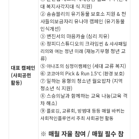
대 복지사각지대 식 지원)
​② 솜솜블리의 유기동물 보호소 지원 & 천
사들의보금자리 유나야 캠페인 (유기동물
인식개선)
​③ 변진서의 마음카솔 (심리 치유)
​④ 정피디스튜디오의 크라임씬 &
샤샤패밀
(재능기부형 청년 교
리의와 여는 청년 미래
류)
​⑤
(세대 교류 복지)
아나조의 심청이캠페인
대표 캠페인
​⑥
코코아의 Pick & Run 1.5℃ (환경 보호)
(사회공헌
​⑦ 일하는 용형의 청소년 월요밥차 (지역
활동)
청소년 식 지원)
​⑧ 스승의날과 함께하는 교육 나눔(교육 격
차 해소)
​⑨
플로깅, 교류회, 방범대 등등 매월 바뀌는
사회적인플루언서 주최 사회공헌 활동
※ 매월 자율 참여 / 매월 필수 참