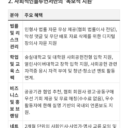
2. 사회적인플루언서만의 '독보적 지원'
분야
주요 혜택
법률
민형사 법률 자문 무상 제공(협회 법률이사 전담),
및 리
악성 댓글 및 무단 배포 자료 삭제를 위한 디지털
스크
장의사 자문 지원
관리
학업
숭실대학교 및 대학원 사회공헌전형 입학 지원,
및 교
열린사이버대학교 장학 입학 지원, 사회공헌 관련
육 스
자격증 응시 자격 부여 및 청년·청소년 멘토 활동
펙
연계.
비즈
공공기관 협업 추천, 협회 회원사 광고·공동구매
니스
우선 기회 제공 및 무료 매칭(수수료 없음), 우수
및 홍
활동자에 한해 실명 기반의 국내외 언론보도 지
보 브
원.
랜딩
네트
2개월 단위의 사회인사·사업가·명사 교류 모임 및