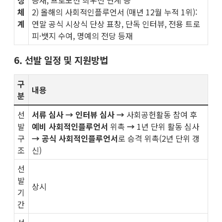
상
등재, 프로모션 최우선 연계 등
체
2) 올해의 사회적인플루언서 (매년 12월 누적 1위):
계
연말 공식 시상식 단상 표창, 단독 인터뷰, 전용 트로
피·뱃지 수여, 명예의 전당 등재
6. 선발 일정 및 지원방법
구
내용
분
선
서류 심사 → 인터뷰 심사 →
사회공헌활동 참여 후
발
예비 사회적인플루언서
위촉
→
1년 단위
활동 심사
구
→
공식 사회적인플루언서
로 승격 위촉(2년 단위 갱
조
신)
선
발
상시
기
간