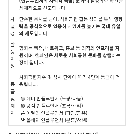
(인플루언서의 사회적 책임) 문화
의 활성화와 확산을
체계적으로 선도합니다.
차
단순한 봉사를 넘어, 사회공헌 활동 성과를 통해
영향
별
력을 공식적으로 입증
하고 명예를 높이는
국내 유일
성
의 제도
입니다.
활
협회는 행정, 네트워크, 홍보 등
최적의 인프라를 지
동
원
하며, 캠페인은
새로운 사회공헌 문화를 창출
하는
지
장이 됩니다.
원
사회공헌지수 및 심사 단계에 따라 4단계 등급이 적
등
용됩니다.
급
및
🟡 예비 인플루언서 (노랑/나눔)
체
🟢 공식 인플루언서 (초록/배려)
계
🔵 이달의 인플루언서 (파랑/공유)
💗 올해의 인플루언서 (분홍/상생)