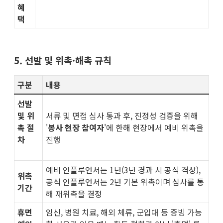
혜
택​
5. 선발 및 위촉·해촉 규칙
구분
내용
선발
및 위
서류 및 면접 심사 통과 후, 진정성 검증을 위해
촉 절
'
봉사 현장 참여자
'에 한해 현장에서 예비 위촉을
차
진행
예비 인플루언서는 1년(3년 경과 시 공식 격상),
위촉
공식 인플루언서는 2년 기본 위촉이며 심사를 통
기간
해 재위촉을 결정
휴면
임신, 병원 치료, 해외 체류, 군입대 등 증빙 가능