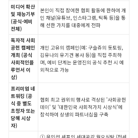
미디어 확산
본인이 직접 참여한 협회 활동에 한하여 개
및 재능기부
인 채널(유튜브, 인스타그램, 틱톡 등)을 통
(공식·예비
해 선한 가치를 대중에게 전파
전체)
독자적 사회
공헌 캠페인
개인 고유의 캠페인(예: 구슬쥬의 돗토링,
개최 (공식
김유나의 유기견 봉사 등)을 직접 주최하
사회적인플
며, 예비 단계는 운영진의 공식 추천 시 예
루언서 이
외적으로 가능
상)
프리미엄 네
트워킹 (공
협회 최고 권위의 행사로 격상된 '사회공헌
식 중 별도
데이' 및 '대한민국 사회적가치 시상식'에
초청자 또는
참석하여 상생의 파트너십을 구축
당해 시상
자)
① 윤민섭 셰프의 세대공감 월요식탁 (전세