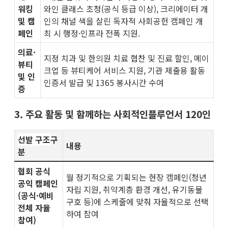
워킹
와인 클래스 초청(공식 등급 이상), 크리에이터 개
및 캠
인의 채널 색을 살린 독자적 사회공헌 캠페인 개
페인
최 시 행정·인프라 전폭 지원.
의료·
지정 치과 및 한의원 치료 협찬 및 진료 할인, 메이
뷰티
크업 등 뷰티케어 서비스 지원, 기관 제출용 활동
및 인
인증서 발급 및 1365 봉사시간 수여
증
3. 주요 활동 및 함께하는 사회적인플루언서 120인
선발 구조
구
내용
분
협회 공식
월 정기적으로 기획되는 현장 캠페인(청년
공익 캠페인
자립 지원, 취약계층 환경 개선, 유기동물
(공식·예비
구호 등)에 스케줄에 맞춰 자율적으로 선택
전체 자율
하여 참여
참여)