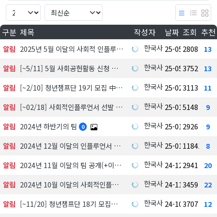
구분
제목
작성자
날짜
조회
추천
한국사회공헌협회
알림
2025년 5월 이달의 사회적 인플루언서 선정 발표
25-05-08
2808
13
한국사회공헌협회
알림
[~5/11] 5월 사회공헌활동 신청 접수
25-05-08
3752
13
한국사회공헌협회
알림
[~2/10] 청년챔프단 19기 모집 中
25-02-04
3113
11
한국사회공헌협회
알림
[~02/18] 사회적인플루언서 선발 지원하기
25-01-21
5148
9
한국사회공헌협회
알림
2024년 하반기의 팀
25-01-21
2926
9
0
한국사회공헌협회
알림
2024년 12월 이달의 인플루언서 선정발표
25-01-21
11841
8
한국사회공헌협회
알림
2024년 11월 이달의 팀 공개(+이달의 멘토)
24-12-13
2941
20
한국사회공헌협회
알림
2024년 10월 이달의 사회적인플루언서 선정발표
24-11-07
3459
22
한국사회공헌협회
알림
[~11/20] 청년챔프단 18기 모집
24-10-21
3707
12