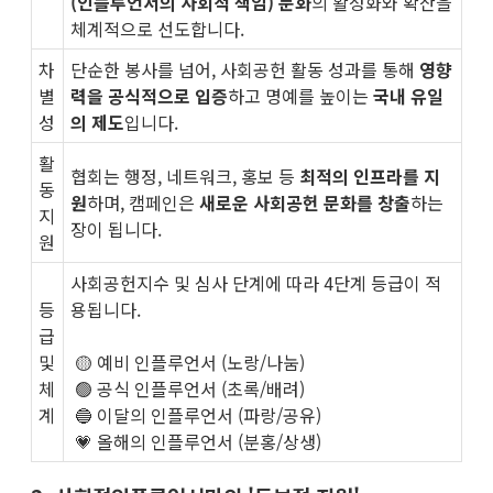
(인플루언서의 사회적 책임) 문화
의 활성화와 확산을
체계적으로 선도합니다.
차
단순한 봉사를 넘어, 사회공헌 활동 성과를 통해
영향
별
력을 공식적으로 입증
하고 명예를 높이는
국내 유일
성
의 제도
입니다.
활
협회는 행정, 네트워크, 홍보 등
최적의 인프라를 지
동
원
하며, 캠페인은
새로운 사회공헌 문화를 창출
하는
지
장이 됩니다.
원
사회공헌지수 및 심사 단계에 따라 4단계 등급이 적
등
용됩니다.
급
및
🟡 예비 인플루언서 (노랑/나눔)
체
🟢 공식 인플루언서 (초록/배려)
계
🔵 이달의 인플루언서 (파랑/공유)
💗 올해의 인플루언서 (분홍/상생)