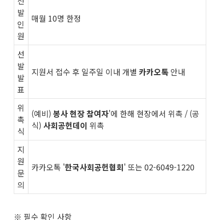
선
발
매월 10명 한정
인
원
선
발
지원서 접수 후 일주일 이내 개별
카카오톡
안내
발
표
위
(예비)
봉사 현장 참여자
'에 한해 현장에서 위촉 /
(공
촉
식)
사회공헌데이
위촉
식
지
원
카카오톡 '
한국사회공헌협회
' 또는 02-6049-1220
문
의
※ 필수 확인 사항