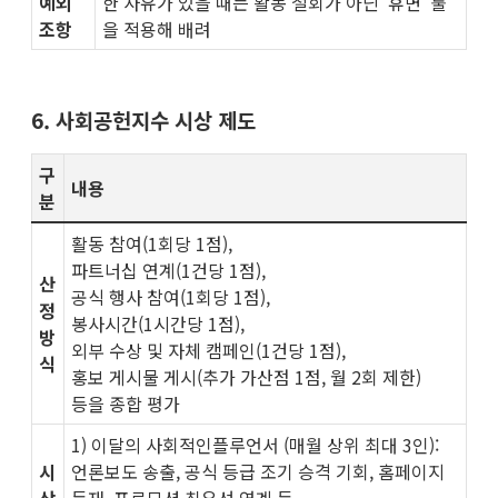
예외
한 사유가 있을 때는 활동 철회가 아닌 '휴면' 룰
조항
을 적용해 배려
6. 사회공헌지수 시상 제도
구
내용
분
활동 참여(1회당 1점),
파트너십 연계(1건당 1점),
산
공식 행사 참여(1회당 1점),
정
봉사시간(1시간당 1점),
방
외부 수상 및 자체 캠페인(1건당 1점),
식
홍보 게시물 게시(추가 가산점 1점, 월 2회 제한)
등을 종합 평가
1) 이달의 사회적인플루언서 (매월 상위 최대 3인):
시
언론보도 송출, 공식 등급 조기 승격 기회, 홈페이지