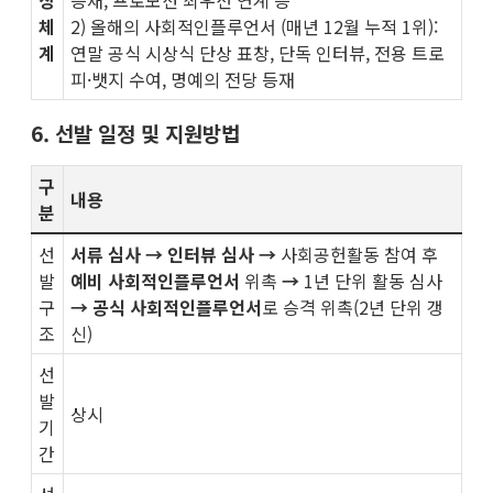
상
등재, 프로모션 최우선 연계 등
체
2) 올해의 사회적인플루언서 (매년 12월 누적 1위):
계
연말 공식 시상식 단상 표창, 단독 인터뷰, 전용 트로
피·뱃지 수여, 명예의 전당 등재
6. 선발 일정 및 지원방법
구
내용
분
선
서류 심사 → 인터뷰 심사 →
사회공헌활동 참여 후
발
예비 사회적인플루언서
위촉
→
1년 단위
활동 심사
구
→
공식 사회적인플루언서
로 승격 위촉(2년 단위 갱
조
신)
선
발
상시
기
간