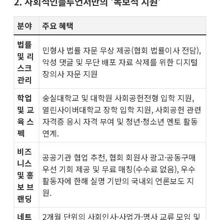
2. 사회적인플루언서만의 '독보적 지원'
분야
주요 혜택
법률
민형사 법률 자문 무상 제공(협회 법률이사 전담),
및 리
악성 댓글 및 무단 배포 자료 삭제를 위한 디지털
스크
장의사 자문 지원
관리
학업
숭실대학교 및 대학원 사회공헌전형 입학 지원,
및 교
열린사이버대학교 장학 입학 지원, 사회공헌 관련
육 스
자격증 응시 자격 부여 및 청년·청소년 멘토 활동
펙
연계.
비즈
공공기관 협업 추천, 협회 회원사 광고·공동구매
니스
우선 기회 제공 및 무료 매칭(수수료 없음), 우수
및 홍
활동자에 한해 실명 기반의 국내외 언론보도 지
보 브
원.
랜딩
네트
2개월 단위의 사회인사·사업가·명사 교류 모임 및