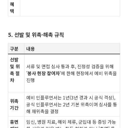
혜
택​
5. 선발 및 위촉·해촉 규칙
구분
내용
선발
및 위
서류 및 면접 심사 통과 후, 진정성 검증을 위해
촉 절
'
봉사 현장 참여자
'에 한해 현장에서 예비 위촉을
차
진행
예비 인플루언서는 1년(3년 경과 시 공식 격상),
위촉
공식 인플루언서는 2년 기본 위촉이며 심사를 통
기간
해 재위촉을 결정
휴면
임신, 병원 치료, 해외 체류, 군입대 등 증빙 가능