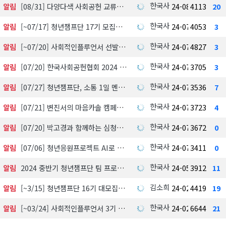
한국사회공헌협회
알림
[08/31] 다양다색 사회공헌 교류회
24-08-21
4113
20
한국사회공헌협회
알림
[~07/17] 청년챔프단 17기 모집
24-07-01
4053
3
한국사회공헌협회
알림
[~07/20] 사회적인플루언서 선발모집
24-07-01
4827
3
한국사회공헌협회
알림
[07/20] 한국사회공헌협회 2024 중반기 정기 이사회
24-07-01
3705
3
한국사회공헌협회
알림
[07/27] 청년챔프단, 소통 1일 멘토
24-07-01
3536
7
한국사회공헌협회
알림
[07/21] 변진서의 마음카솔 캠페인
24-07-01
3723
4
한국사회공헌협회
알림
[07/20] 박고경과 함께하는 심청이캠페인
24-07-01
3672
0
한국사회공헌협회
알림
[07/06] 청년응원프로젝트 AI로 면접 프리패스 온라인 포토폴리오 이력서 만들기
24-07-01
3411
0
한국사회공헌협회
알림
2024 중반기 청년챔프단 팀 프로젝트 배치현황(청년멘토, 사회멘토 포함)
24-05-07
3912
11
김소희
알림
[~3/15] 청년챔프단 16기 대모집
24-02-29
4419
19
한국사회공헌협회
알림
[~03/24] 사회적인플루언서 3기 선발
24-02-28
6644
21