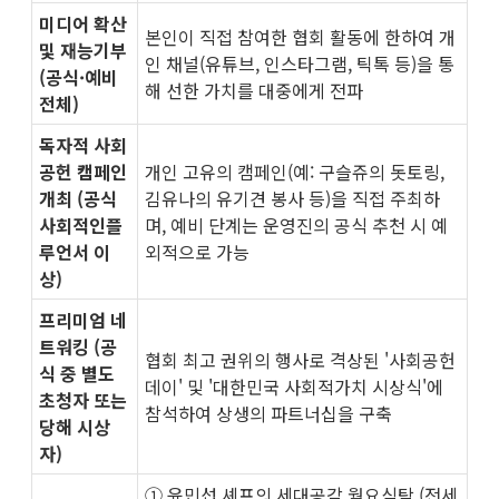
미디어 확산
본인이 직접 참여한 협회 활동에 한하여 개
및 재능기부
인 채널(유튜브, 인스타그램, 틱톡 등)을 통
(공식·예비
해 선한 가치를 대중에게 전파
전체)
독자적 사회
공헌 캠페인
개인 고유의 캠페인(예: 구슬쥬의 돗토링,
개최 (공식
김유나의 유기견 봉사 등)을 직접 주최하
사회적인플
며, 예비 단계는 운영진의 공식 추천 시 예
루언서 이
외적으로 가능
상)
프리미엄 네
트워킹 (공
협회 최고 권위의 행사로 격상된 '사회공헌
식 중 별도
데이' 및 '대한민국 사회적가치 시상식'에
초청자 또는
참석하여 상생의 파트너십을 구축
당해 시상
자)
① 윤민섭 셰프의 세대공감 월요식탁 (전세