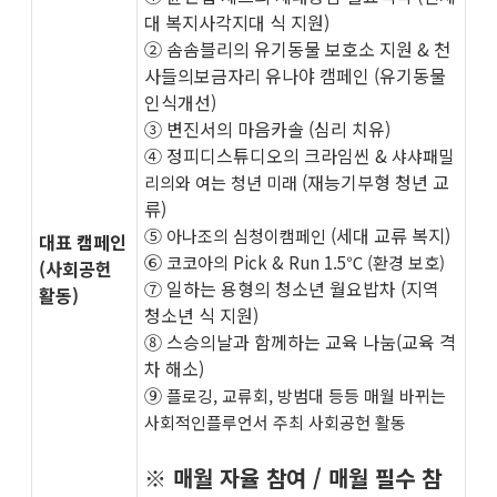
대 복지사각지대 식 지원)
​② 솜솜블리의 유기동물 보호소 지원 & 천
사들의보금자리 유나야 캠페인 (유기동물
인식개선)
​③ 변진서의 마음카솔 (심리 치유)
​④ 정피디스튜디오의 크라임씬 &
샤샤패밀
(재능기부형 청년 교
리의와 여는 청년 미래
류)
​⑤
(세대 교류 복지)
아나조의 심청이캠페인
대표 캠페인
​⑥
코코아의 Pick & Run 1.5℃ (환경 보호)
(사회공헌
​⑦ 일하는 용형의 청소년 월요밥차 (지역
활동)
청소년 식 지원)
​⑧ 스승의날과 함께하는 교육 나눔(교육 격
차 해소)
​⑨
플로깅, 교류회, 방범대 등등 매월 바뀌는
사회적인플루언서 주최 사회공헌 활동
※ 매월 자율 참여 / 매월 필수 참