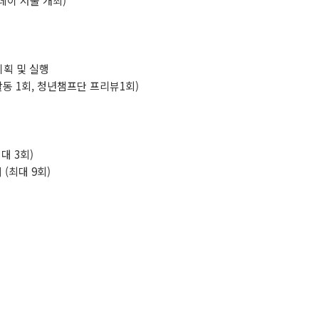
데이 서울 개최)
기획 및 실행
동 1회, 청년챔프단 프리뷰1회)
대 3회)
(최대 9회)