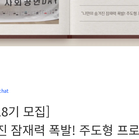
chat
8기 모집]
진 잠재력 폭발! 주도형 프