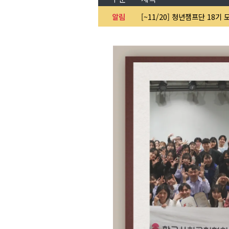
알림
[~11/20] 청년챔프단 18기 