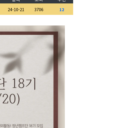
24-10-21
3706
12