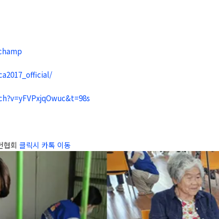
_champ
a2017_official/
ch?v=yFVPxjqOwuc&t=98s
공헌협회
클릭시 카톡 이동