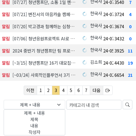
한국사회공헌협회
알림
[07/27] 청년챔프단, 소통 1일 멘토
24-07-01
3540
7
한국사회공헌협회
알림
[07/21] 변진서의 마음카솔 캠페인
24-07-01
3724
4
한국사회공헌협회
알림
[07/20] 박고경과 함께하는 심청이캠페인
24-07-01
3674
0
한국사회공헌협회
알림
[07/06] 청년응원프로젝트 AI로 면접 프리패스 온라인 포토폴리오 이력서 만들기
24-07-01
3432
0
한국사회공헌협회
알림
2024 중반기 청년챔프단 팀 프로젝트 배치현황(청년멘토, 사회멘토 포함)
24-05-07
3925
11
김소희
알림
[~3/15] 청년챔프단 16기 대모집
24-02-29
4430
19
한국사회공헌협회
알림
[~03/24] 사회적인플루언서 3기 선발
24-02-28
6654
21
이전
1
2
3
4
5
6
7
다음
제목 + 내용
제목 + 내용
제목
내용
작성자