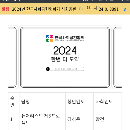
한국사회공헌협회
알림
2024년 한국사회공헌협회가 사회공헌문화 활성화를 위해 한번 더 도
24-01-03
3891
8
순
팀명
청년멘토
사회멘토
번
퓨처리스트 제3프로
1
김하은
황건
젝트