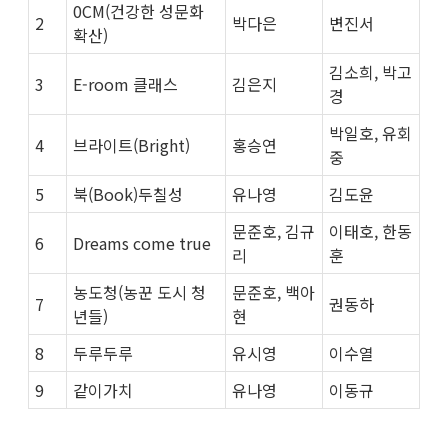
0CM(건강한 성문화
2
박다은
변진서
확산)
김소희, 박고
3
E-room 클래스
김은지
경
박일호, 유회
4
브라이트(Bright)
홍승연
중
5
북(Book)두칠성
유나영
김도윤
문준호, 김규
이태호, 한동
6
Dreams come true
리
훈
농도청(농꾼 도시 청
문준호, 백아
7
권동하
년들)
현
8
두루두루
유시영
이수열
9
같이가치
유나영
이동규