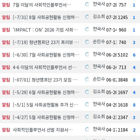
한국사회공헌협회
알림
7월 이달의 사회적인플루언서
07-28
757
1
김소희
알림
[~7/31] 8월 사회공헌활동 신청하기
07-28
1245
1
한국사회공헌협회
알림
'IMPACT : ON' 2026 기업 사회공헌 실천사례 발굴 지원사업 참여기업 모집
07-14
960
1
손민수
알림
[~7/19] 청년챔프단 23기 프리뷰 신청하기
07-13
740
3
한국사회공헌협회
알림
[~6/30] 7월 사회공헌활동 신청하기
06-26
5102
6
한국사회공헌협회
알림
4-6 이달의 사회적인플루언서 선정 발표
06-24
713
4
손민수
알림
[~07/01] 청년챔프단 23기 모집 中
06-02
3848
8
김소희
알림
[~5/29] 6월 사회공헌활동 신청하기
05-26
1697
4
한국사회공헌협회
알림
[~5/1] 5월 사회공헌활동 추가 신청하기
04-29
1618
8
김소희
알림
[~4/27] 5월 사회공헌활동 신청하기
04-23
2347
3
한국사회공헌협회
알림
사회적인플루언서 선발 지원서
04-17
1184
2