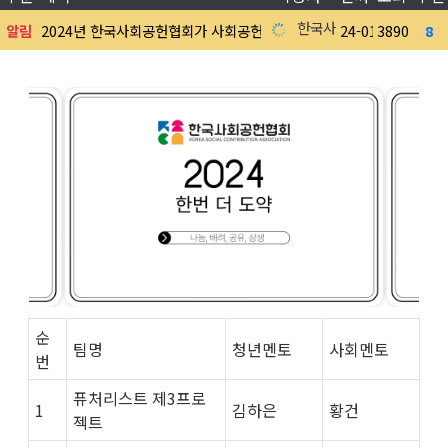
한국사회공헌협회
알림
2024년 한국사회공헌협회가 사회공헌문화 활성화를 위해 한번 더 도
24-01-03
3890
8
순
팀명
청년멘토
사회멘토
번
퓨처리스트 제3프로
1
김하은
황건
젝트