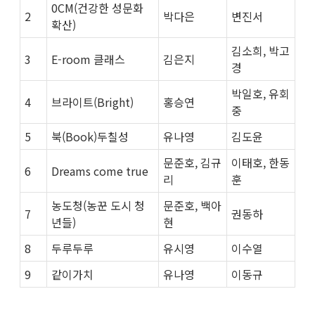
0CM(건강한 성문화
2
박다은
변진서
확산)
김소희, 박고
3
E-room 클래스
김은지
경
박일호, 유회
4
브라이트(Bright)
홍승연
중
5
북(Book)두칠성
유나영
김도윤
문준호, 김규
이태호, 한동
6
Dreams come true
리
훈
농도청(농꾼 도시 청
문준호, 백아
7
권동하
년들)
현
8
두루두루
유시영
이수열
9
같이가치
유나영
이동규