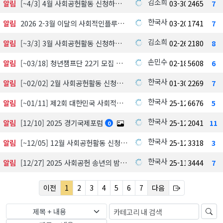
김소희
알림
[~4/3] 4월 사회공헌활동 신청하기
03-30
2465
7
한국사회공헌협회
알림
2026 2-3월 이달의 사회적인플루언서 선정 발표
03-20
1741
7
김소희
알림
[~3/3] 3월 사회공헌활동 신청하기
02-26
2180
8
손민수
알림
[~03/18] 청년챔프단 22기 모집 中
02-18
5608
6
한국사회공헌협회
알림
[~02/02] 2월 사회공헌활동 신청하기
01-30
2269
7
한국사회공헌협회
알림
[~01/11] 제2회 대한민국 사회적가치 시상식 수상 후보자 공모 및 심사
25-12-18
6676
5
한국사회공헌협회
알림
[12/10] 2025 경기국제포럼
25-12-03
2041
11
0
한국사회공헌협회
알림
[~12/05] 12월 사회공헌활동 신청하기
25-12-01
3318
3
한국사회공헌협회
알림
[12/27] 2025 사회공헌 송년의 밤, 포틀락파티
25-11-18
3444
7
이전
1
2
3
4
5
6
7
다음
제목 + 내용