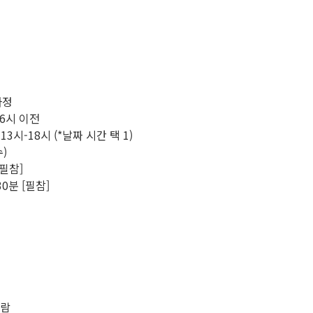
 자정
 6시 이전
) 13시-18시 (*날짜 시간 택 1)
수)
[필참]
30분 [필참]
사람