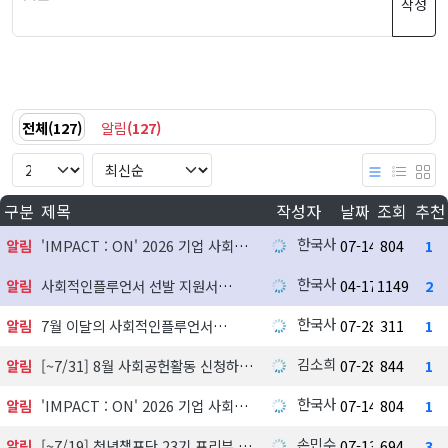
작성
전체
(
127
)
알림
(
127
)
구분
제목
작성자
날짜
조회
추천
한국사회공헌협회
알림
'IMPACT : ON' 2026 기업 사회공헌 실천사례 발굴 지원사업 참여기업 모집
07-14
804
1
한국사회공헌협회
알림
사회적인플루언서 선발 지원서
04-17
1149
2
한국사회공헌협회
알림
7월 이달의 사회적인플루언서
07-28
311
1
김소희
알림
[~7/31] 8월 사회공헌활동 신청하기
07-28
844
1
한국사회공헌협회
알림
'IMPACT : ON' 2026 기업 사회공헌 실천사례 발굴 지원사업 참여기업 모집
07-14
804
1
손민수
알림
[~7/19] 청년챔프단 23기 프리뷰 신청하기
07-13
694
3