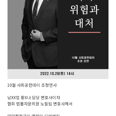
10월 사회공헌데이 초청연사
남XX업 황X나 담당 변호사이자
협회 법률자문위원 노필립 변호사께서