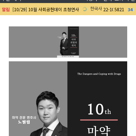
한국사회공헌협회
알림
[10/29] 10월 사회공헌데이 초청연사 노필립 변호사
22-10-13
5821
34
0