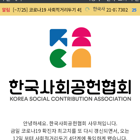
한국사회공헌협회
알림
[~7/25] 코로나19 사회적거리두기 4단계 격상에 KSCV 활동 안내
21-07-09
7302
25
0
안녕하세요. 한국사회공헌협회 사무처입니다.
금일 코로나19 확진자 최고치를 또 다시 갱신되면서, 오는
12일 부터 사회적거리두기 4단계에 돌입하게 됐습니다.