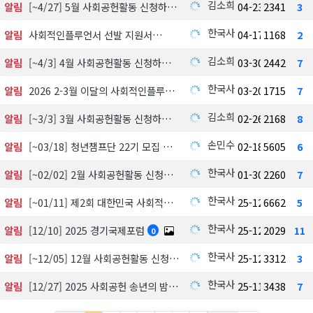
김소희
알림
[~4/27] 5월 사회공헌활동 신청하기
04-23
2341
3
한국사회공헌협회
알림
사회적인플루언서 선발 지원서
04-17
1168
2
김소희
알림
[~4/3] 4월 사회공헌활동 신청하기
03-30
2442
7
한국사회공헌협회
알림
2026 2-3월 이달의 사회적인플루언서 선정 발표
03-20
1715
7
김소희
알림
[~3/3] 3월 사회공헌활동 신청하기
02-26
2168
8
손민수
알림
[~03/18] 청년챔프단 22기 모집 中
02-18
5605
6
한국사회공헌협회
알림
[~02/02] 2월 사회공헌활동 신청하기
01-30
2260
7
한국사회공헌협회
알림
[~01/11] 제2회 대한민국 사회적가치 시상식 수상 후보자 공모 및 심사
25-12-18
6662
5
한국사회공헌협회
알림
[12/10] 2025 경기국제포럼
25-12-03
2029
11
0
한국사회공헌협회
알림
[~12/05] 12월 사회공헌활동 신청하기
25-12-01
3312
3
한국사회공헌협회
알림
[12/27] 2025 사회공헌 송년의 밤, 포틀락파티
25-11-18
3438
7