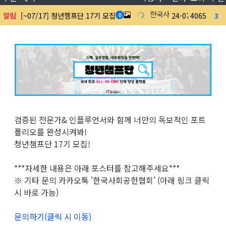
한국사회공헌협회
알림
[~07/17] 청년챔프단 17기 모집
24-07-01
4065
3
0
검증된 전문가& 인플루언서와 함께 너만의 독보적인 포트
폴리오를 완성시켜봐!
청년챔프단 17기 모집!
***자세한 내용은 아래 포스터를 참고해주세요***
※ 기타 문의 카카오톡 '한국사회공헌협회' (아래 링크 클릭
시 바로 가능)
문의하기(클릭 시 이동)