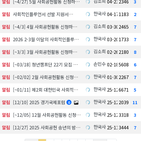
김소희
알림
[~4/27] 5월 사회공헌활동 신청하기
04-23
2346
3
한국사회공헌협회
알림
사회적인플루언서 선발 지원서
04-17
1183
2
김소희
알림
[~4/3] 4월 사회공헌활동 신청하기
03-30
2465
7
한국사회공헌협회
알림
2026 2-3월 이달의 사회적인플루언서 선정 발표
03-20
1733
7
김소희
알림
[~3/3] 3월 사회공헌활동 신청하기
02-26
2180
8
손민수
알림
[~03/18] 청년챔프단 22기 모집 中
02-18
5608
6
한국사회공헌협회
알림
[~02/02] 2월 사회공헌활동 신청하기
01-30
2267
7
한국사회공헌협회
알림
[~01/11] 제2회 대한민국 사회적가치 시상식 수상 후보자 공모 및 심사
25-12-18
6671
5
한국사회공헌협회
알림
[12/10] 2025 경기국제포럼
25-12-03
2039
11
0
한국사회공헌협회
알림
[~12/05] 12월 사회공헌활동 신청하기
25-12-01
3318
3
한국사회공헌협회
알림
[12/27] 2025 사회공헌 송년의 밤, 포틀락파티
25-11-18
3444
7