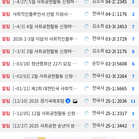
김소희
알림
[~4/27] 5월 사회공헌활동 신청하기
04-23
2345
3
한국사회공헌협회
알림
사회적인플루언서 선발 지원서
04-17
1176
2
김소희
알림
[~4/3] 4월 사회공헌활동 신청하기
03-30
2453
7
한국사회공헌협회
알림
2026 2-3월 이달의 사회적인플루언서 선정 발표
03-20
1729
7
김소희
알림
[~3/3] 3월 사회공헌활동 신청하기
02-26
2176
8
손민수
알림
[~03/18] 청년챔프단 22기 모집 中
02-18
5608
6
한국사회공헌협회
알림
[~02/02] 2월 사회공헌활동 신청하기
01-30
2264
7
한국사회공헌협회
알림
[~01/11] 제2회 대한민국 사회적가치 시상식 수상 후보자 공모 및 심사
25-12-18
6665
5
한국사회공헌협회
알림
[12/10] 2025 경기국제포럼
25-12-03
2036
11
0
한국사회공헌협회
알림
[~12/05] 12월 사회공헌활동 신청하기
25-12-01
3317
3
한국사회공헌협회
알림
[12/27] 2025 사회공헌 송년의 밤, 포틀락파티
25-11-18
3442
7