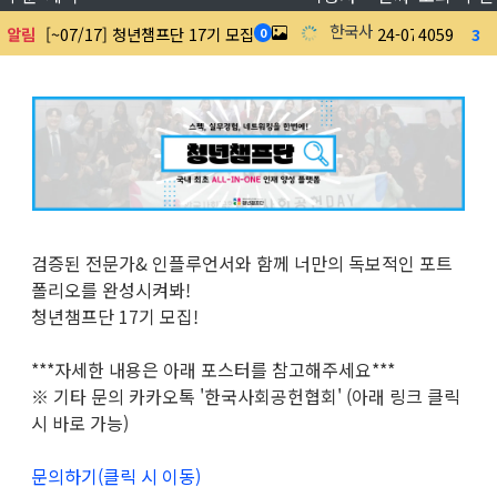
한국사회공헌협회
알림
[~07/17] 청년챔프단 17기 모집
24-07-01
4059
3
0
검증된 전문가& 인플루언서와 함께 너만의 독보적인 포트
폴리오를 완성시켜봐!
청년챔프단 17기 모집!
***자세한 내용은 아래 포스터를 참고해주세요***
※ 기타 문의 카카오톡 '한국사회공헌협회' (아래 링크 클릭
시 바로 가능)
문의하기(클릭 시 이동)