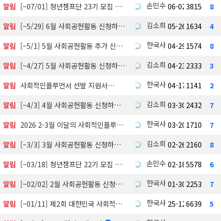
손민수
알림
[~07/01] 청년챔프단 23기 모집 中
06-02
3815
8
김소희
알림
[~5/29] 6월 사회공헌활동 신청하기
05-26
1634
4
한국사회공헌협회
알림
[~5/1] 5월 사회공헌활동 추가 신청하기
04-29
1574
8
김소희
알림
[~4/27] 5월 사회공헌활동 신청하기
04-23
2333
3
한국사회공헌협회
알림
사회적인플루언서 선발 지원서
04-17
1141
2
김소희
알림
[~4/3] 4월 사회공헌활동 신청하기
03-30
2432
7
한국사회공헌협회
알림
2026 2-3월 이달의 사회적인플루언서 선정 발표
03-20
1710
7
김소희
알림
[~3/3] 3월 사회공헌활동 신청하기
02-26
2160
8
손민수
알림
[~03/18] 청년챔프단 22기 모집 中
02-18
5578
6
한국사회공헌협회
알림
[~02/02] 2월 사회공헌활동 신청하기
01-30
2253
7
한국사회공헌협회
알림
[~01/11] 제2회 대한민국 사회적가치 시상식 수상 후보자 공모 및 심사
25-12-18
6639
5