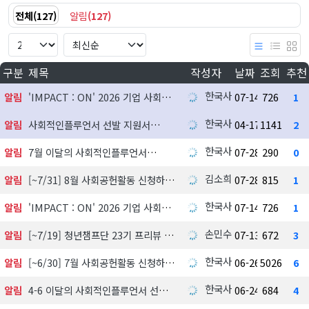
전체
(
127
)
알림
(
127
)
구분
제목
작성자
날짜
조회
추천
한국사회공헌협회
알림
'IMPACT : ON' 2026 기업 사회공헌 실천사례 발굴 지원사업 참여기업 모집
07-14
726
1
한국사회공헌협회
알림
사회적인플루언서 선발 지원서
04-17
1141
2
한국사회공헌협회
알림
7월 이달의 사회적인플루언서
07-28
290
0
김소희
알림
[~7/31] 8월 사회공헌활동 신청하기
07-28
815
1
한국사회공헌협회
알림
'IMPACT : ON' 2026 기업 사회공헌 실천사례 발굴 지원사업 참여기업 모집
07-14
726
1
손민수
알림
[~7/19] 청년챔프단 23기 프리뷰 신청하기
07-13
672
3
한국사회공헌협회
알림
[~6/30] 7월 사회공헌활동 신청하기
06-26
5026
6
한국사회공헌협회
알림
4-6 이달의 사회적인플루언서 선정 발표
06-24
684
4