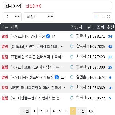
전체
(
127
)
알림
(
127
)
구분
제목
작성자
날짜
조회
추천
한국사회공헌협회
알림
[~7/22]청년 인재 추천
21-07-22
8171
34
0
한국사회공헌협회
알림
[Official]박민재 다함상조 대표, 협회 이사진 합류
21-07-21
7835
43
한국사회공헌협회
알림
FF캠페인 오피셜 앰버서더 위촉식 현장 스케치 영상
21-07-12
7423
21
한국사회공헌협회
알림
[~7/25] 코로나19 사회적거리두기 4단계 격상에 KSCV 활동 안내
21-07-09
7300
25
심한솔
알림
[~7/11]청년챔프단 8기 모집
21-06-11
16741
6
0
한국사회공헌협회
알림
대한민국 사회공헌의 미래, 한국사회공헌협회 '소셜 앰버서더'와 함께하십시오.
21-05-17
6369
4
한국사회공헌협회
알림
[5/31]인플루언서와 함께하는 봉사단 KSCV모집
21-05-17
8522
5
이전
1
2
3
4
5
6
7
다음