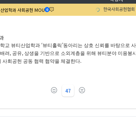
한국사회공헌협회
뷰티산업학과 사회공헌 MOU
0
학과
‘
’
학교 뷰티산업학과
뷰티홀릭
동아리는 상호 신뢰를 바탕으로 
,
,
배려
공유
상생을 기반으로 소외계층을 위해 뷰티분야 미용봉
.
이 사회공헌 공동 협력 협약을 체결한다
47