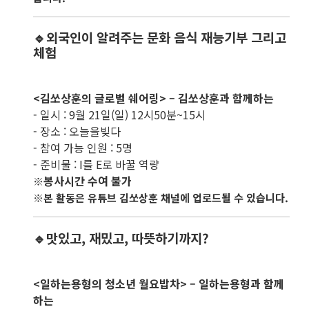
🔹외국인이 알려주는 문화 음식 재능기부 그리고
체험
<김쏘상훈의 글로벌 쉐어링> – 김쏘상훈과 함께하는
- 일시 : 9월 21일(일) 12시50분~15시
- 장소 : 오늘을빚다
- 참여 가능 인원 : 5명
- 준비물 : I를 E로 바꿀 역량
봉사시간 수여 불가
※
※본 활동은 유튜브 김쏘상훈 채널에 업로드될 수 있습니다.
🔹맛있고, 재밌고, 따뜻하기까지?
<일하는용형의 청소년 월요밥차> – 일하는용형과 함께
하는