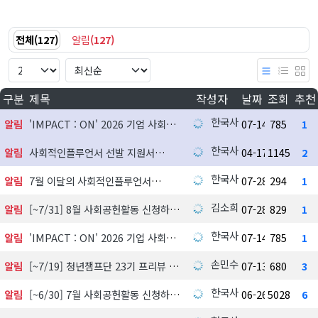
전체
(
127
)
알림
(
127
)
구분
제목
작성자
날짜
조회
추천
한국사회공헌협회
알림
'IMPACT : ON' 2026 기업 사회공헌 실천사례 발굴 지원사업 참여기업 모집
07-14
785
1
한국사회공헌협회
알림
사회적인플루언서 선발 지원서
04-17
1145
2
한국사회공헌협회
알림
7월 이달의 사회적인플루언서
07-28
294
1
김소희
알림
[~7/31] 8월 사회공헌활동 신청하기
07-28
829
1
한국사회공헌협회
알림
'IMPACT : ON' 2026 기업 사회공헌 실천사례 발굴 지원사업 참여기업 모집
07-14
785
1
손민수
알림
[~7/19] 청년챔프단 23기 프리뷰 신청하기
07-13
680
3
한국사회공헌협회
알림
[~6/30] 7월 사회공헌활동 신청하기
06-26
5028
6