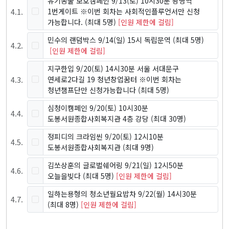
유기동물 보호캠페인 9/13(토) 10시30분 광명역
4
.
1
.
1번게이트 ※이번 회차는 사회적인플루언서만 신청
가능합니다.
(최대 5명)
[인원 제한에 걸림]
민수의 랜덤박스 9/14(일) 15시 독립문역
(최대 5명)
4
.
2
.
[인원 제한에 걸림]
지구한입 9/20(토) 14시30분 서울 서대문구
4
.
3
.
연세로2다길 19 청년창업꿈터 ※이번 회차는
청년챔프단만 신청가능합니다
(최대 5명)
심청이캠페인 9/20(토) 10시30분
4
.
4
.
도봉서원종합사회복지관 4층 강당
(최대 30명)
정피디의 크라임씬 9/20(토) 12시10분
4
.
5
.
도봉서원종합사회복지관
(최대 9명)
김쏘상훈의 글로벌쉐어링 9/21(일) 12시50분
4
.
6
.
오늘을빚다
(최대 5명)
[인원 제한에 걸림]
일하는용형의 청소년월요밥차 9/22(월) 14시30분
4
.
7
.
(최대 8명)
[인원 제한에 걸림]