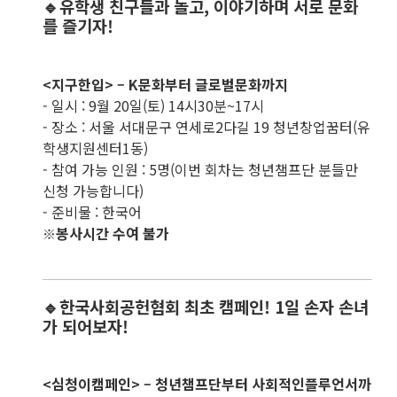
🔹유학생 친구들과 놀고, 이야기하며 서로 문화
를 즐기자!
<지구한입> – K문화부터 글로벌문화까지
- 일시 : 9월 20일(토) 14시30분~17시
- 장소 : 서울 서대문구 연세로2다길 19 청년창업꿈터(유
학생지원센터1동)
- 참여 가능 인원 : 5명(이번 회차는 청년챔프단 분들만
신청 가능합니다)
- 준비물 : 한국어
봉사시간 수여 불가
※
🔹한국사회공헌협회 최초 캠페인! 1일 손자 손녀
가 되어보자!
<심청이캠페인> – 청년챔프단부터 사회적인플루언서까