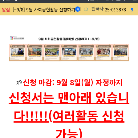
한국사회공헌협회
알림
[~9/8] 9월 사회공헌활동 신청하기
25-09-05
3878
5
4
🌱
신청 마감: 9월 8일(월) 자정까지
신청서는 맨아래 있습니
다!!!!!(여러활동 신청
가능)