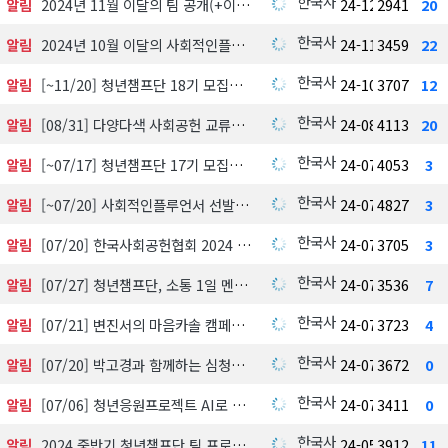
한국사회공헌협회
알림
2024년 11월 이달의 팀 공개(+이달의 멘토)
24-12-13
2941
20
한국사회공헌협회
알림
2024년 10월 이달의 사회적인플루언서 선정발표
24-11-07
3459
22
한국사회공헌협회
알림
[~11/20] 청년챔프단 18기 모집
24-10-21
3707
12
한국사회공헌협회
알림
[08/31] 다양다색 사회공헌 교류회
24-08-21
4113
20
한국사회공헌협회
알림
[~07/17] 청년챔프단 17기 모집
24-07-01
4053
3
한국사회공헌협회
알림
[~07/20] 사회적인플루언서 선발모집
24-07-01
4827
3
한국사회공헌협회
알림
[07/20] 한국사회공헌협회 2024 중반기 정기 이사회
24-07-01
3705
3
한국사회공헌협회
알림
[07/27] 청년챔프단, 소통 1일 멘토
24-07-01
3536
7
한국사회공헌협회
알림
[07/21] 변진서의 마음카솔 캠페인
24-07-01
3723
4
한국사회공헌협회
알림
[07/20] 박고경과 함께하는 심청이캠페인
24-07-01
3672
0
한국사회공헌협회
알림
[07/06] 청년응원프로젝트 AI로 면접 프리패스 온라인 포토폴리오 이력서 만들기
24-07-01
3411
0
한국사회공헌협회
알림
2024 중반기 청년챔프단 팀 프로젝트 배치현황(청년멘토, 사회멘토 포함)
24-05-07
3912
11