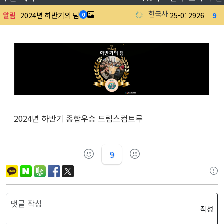
한국사회공헌협회
알림
2024년 하반기의 팀
25-01-21
2926
9
0
2024년 하반기 종합우승 드림스컴트루
9
작성