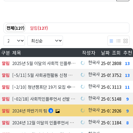
전체
(
127
)
알림
(
127
)
구분
제목
작성자
날짜
조회
추천
한국사회공헌협회
알림
2025년 5월 이달의 사회적 인플루언서 선정 발표
25-05-08
2808
13
한국사회공헌협회
알림
[~5/11] 5월 사회공헌활동 신청 접수
25-05-08
3752
13
한국사회공헌협회
알림
[~2/10] 청년챔프단 19기 모집 中
25-02-04
3113
11
한국사회공헌협회
알림
[~02/18] 사회적인플루언서 선발 지원하기
25-01-21
5148
9
한국사회공헌협회
알림
2024년 하반기의 팀
25-01-21
2926
9
0
한국사회공헌협회
알림
2024년 12월 이달의 인플루언서 선정발표
25-01-21
11841
8