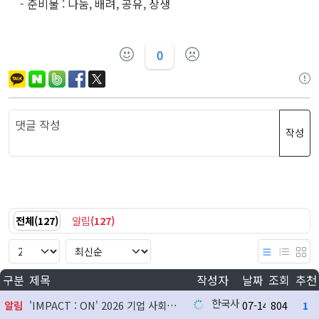
- 준비물 : 나눔, 배려, 공유, 상생
0
작성
전체
(
127
)
알림
(
127
)
구분
제목
작성자
날짜
조회
추천
한국사회공헌협회
알림
'IMPACT : ON' 2026 기업 사회공헌 실천사례 발굴 지원사업 참여기업 모집
07-14
804
1