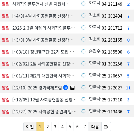
한국사회공헌협회
알림
사회적인플루언서 선발 지원서
04-17
1149
2
김소희
알림
[~4/3] 4월 사회공헌활동 신청하기
03-30
2434
7
한국사회공헌협회
알림
2026 2-3월 이달의 사회적인플루언서 선정 발표
03-20
1712
7
김소희
알림
[~3/3] 3월 사회공헌활동 신청하기
02-26
2165
8
손민수
알림
[~03/18] 청년챔프단 22기 모집 中
02-18
5590
6
한국사회공헌협회
알림
[~02/02] 2월 사회공헌활동 신청하기
01-30
2256
7
한국사회공헌협회
알림
[~01/11] 제2회 대한민국 사회적가치 시상식 수상 후보자 공모 및 심사
25-12-18
6657
5
한국사회공헌협회
알림
[12/10] 2025 경기국제포럼
25-12-03
2027
11
0
한국사회공헌협회
알림
[~12/05] 12월 사회공헌활동 신청하기
25-12-01
3310
3
한국사회공헌협회
알림
[12/27] 2025 사회공헌 송년의 밤, 포틀락파티
25-11-18
3436
7
이전
1
2
3
4
5
6
7
다음