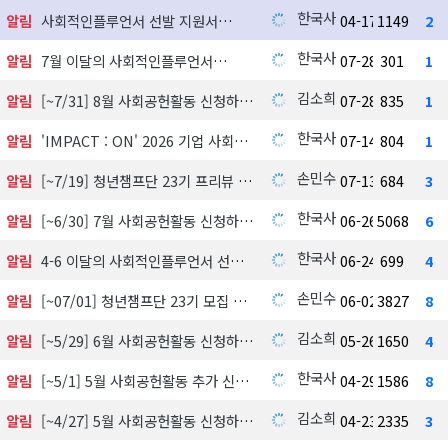
한국사회공헌협회
알림
사회적인플루언서 선발 지원서
04-17
1149
2
한국사회공헌협회
알림
7월 이달의 사회적인플루언서
07-28
301
1
김소희
알림
[~7/31] 8월 사회공헌활동 신청하기
07-28
835
1
한국사회공헌협회
알림
'IMPACT : ON' 2026 기업 사회공헌 실천사례 발굴 지원사업 참여기업 모집
07-14
804
1
손민수
알림
[~7/19] 청년챔프단 23기 프리뷰 신청하기
07-13
684
3
한국사회공헌협회
알림
[~6/30] 7월 사회공헌활동 신청하기
06-26
5068
6
한국사회공헌협회
알림
4-6 이달의 사회적인플루언서 선정 발표
06-24
699
4
손민수
알림
[~07/01] 청년챔프단 23기 모집 中
06-02
3827
8
김소희
알림
[~5/29] 6월 사회공헌활동 신청하기
05-26
1650
4
한국사회공헌협회
알림
[~5/1] 5월 사회공헌활동 추가 신청하기
04-29
1586
8
김소희
알림
[~4/27] 5월 사회공헌활동 신청하기
04-23
2335
3