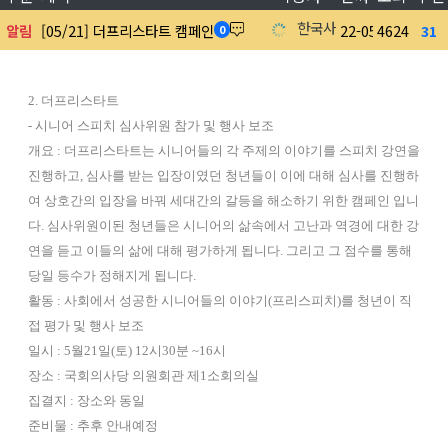
한국사회공헌협회
알림
[05/21] 더프리스타트 캠페인
22-05-11
4624
31
0
2. 더프리스타트
- 시니어 스피치 심사위원 참가 및 행사 보조
개요 : 더프리스타트는 시니어들의 각 주제의 이야기를 스피치 강연을
진행하고, 심사를 받는 입장이였던 청년들이 이에 대해 심사를 진행하
여 상호간의 입장을 바꿔 세대간의 갈등을 해소하기 위한 캠페인 입니
다. 심사위원이된 청년들은 시니어의 삶속에서 고난과 역경에 대한 강
연을 듣고 이들의 삶에 대해 평가하게 됩니다. 그리고 그 점수를 통해
당일 등수가 정해지게 됩니다.
활동 : 사회에서 성공한 시니어들의 이야기(프리스피치)를 청년이 직
접 평가 및 행사 보조
일시 : 5월21일(토) 12시30분 ~16시
장소 : 국회의사당 의원회관 제1소회의실
집결지 : 장소와 동일
준비물 : 추후 안내예정