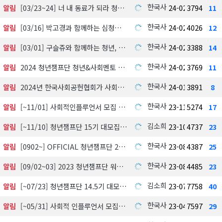
한국사회공헌협회
알림
[03/23~24] 너 내 동료가 되라 청년챔프단 16기 면접관
24-02-28
3794
11
한국사회공헌협회
알림
[03/16] 박고경과 함께하는 심청이 캠페인
24-02-28
4026
12
한국사회공헌협회
알림
[03/01] 구슬쥬와 함께하는 청년, 학교밖 청소년 멘토가 되다
24-02-28
3388
14
한국사회공헌협회
알림
2024 청년챔프단 청년&사회멘토 최종 명단
24-02-28
3769
11
한국사회공헌협회
알림
2024년 한국사회공헌협회가 사회공헌문화 활성화를 위해 한번 더 도약하겠습니다.
24-01-03
3891
8
한국사회공헌협회
알림
[~11/01] 사회적인플루언서 모집 선발
23-11-03
5274
17
김소희
알림
[~11/10] 청년챔프단 15기 대모집
23-10-26
4737
23
한국사회공헌협회
알림
[0902~] OFFICIAL 청년챔프단 2023년 하반기 팀&멘토 구성
23-08-31
4387
25
한국사회공헌협회
알림
[09/02~03] 2023 청년챔프단 워크샵
23-08-16
4485
23
김소희
알림
[~07/23] 청년챔프단 14.5기 대모집
23-07-10
7758
40
한국사회공헌협회
알림
[~05/31] 사회적 인플루언서 모집
23-04-28
7597
29