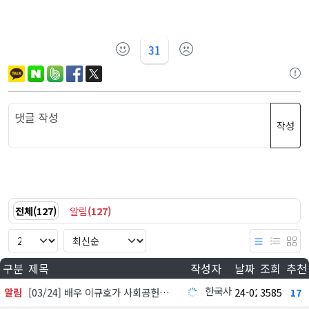
31
작성
전체
(
127
)
알림
(
127
)
구분
제목
작성자
날짜
조회
추천
한국사회공헌협회
알림
[03/24] 배우 이규호가 사회공헌활동가들에게 한끼 쏜다!
24-02-28
3585
17